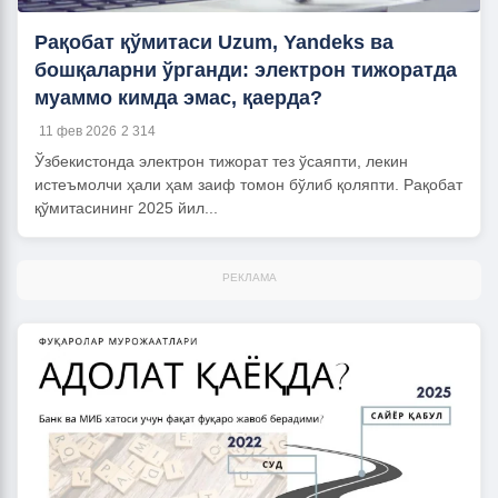
Рақобат қўмитаси Uzum, Yandeks ва
бошқаларни ўрганди: электрон тижоратда
муаммо кимда эмас, қаерда?
11 фев 2026
2 314
Ўзбекистонда электрон тижорат тез ўсаяпти, лекин
истеъмолчи ҳали ҳам заиф томон бўлиб қоляпти. Рақобат
қўмитасининг 2025 йил...
РЕКЛАМА