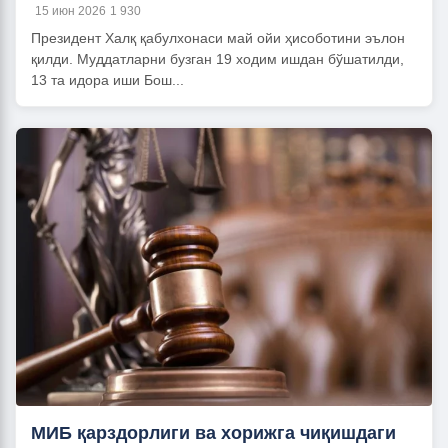
15 июн 2026
1 930
Президент Халқ қабулхонаси май ойи ҳисоботини эълон
қилди. Муддатларни бузган 19 ходим ишдан бўшатилди,
13 та идора иши Бош...
МИБ қарздорлиги ва хорижга чиқишдаги