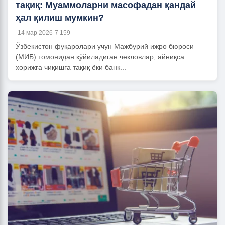
тақиқ: Муаммоларни масофадан қандай
ҳал қилиш мумкин?
14 мар 2026
7 159
Ўзбекистон фуқаролари учун Мажбурий ижро бюроси
(МИБ) томонидан қўйиладиган чекловлар, айниқса
хорижга чиқишга тақиқ ёки банк...