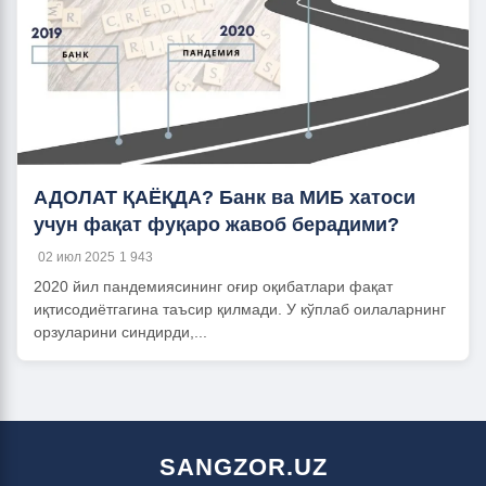
АДОЛАТ ҚАЁҚДА? Банк ва МИБ хатоси
учун фақат фуқаро жавоб берадими?
02 июл 2025
1 943
2020 йил пандемиясининг оғир оқибатлари фақат
иқтисодиётгагина таъсир қилмади. У кўплаб оилаларнинг
орзуларини синдирди,...
SANGZOR.UZ