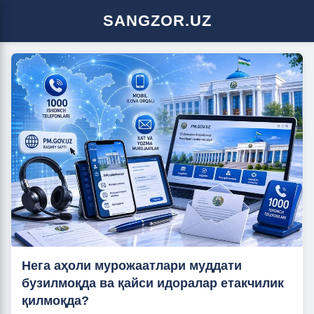
SANGZOR.UZ
Нега аҳоли мурожаатлари муддати
бузилмоқда ва қайси идоралар етакчилик
қилмоқда?