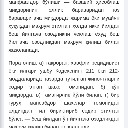
манфаатдор бўлиши — базавий ҳисоблаш
миқдорининг эллик бараваридан юз
бараваригача миқдорда жарима ёки муайян
ҳуқуқдан маҳрум этилган ҳолда икки йилдан
беш йилгача озодликни чеклаш ёхуд беш
йилгача озодликдан маҳрум қилиш билан
жазоланади.
Пора олиш: а) такроран, хавфли рецидивист
ёки илгари ушбу Кодекснинг 211 ёки 212-
моддаларида назарда тутилган жиноятларни
содир этган шахс томонидан; б) кўп
миқдорда; в) тамагирлик йўли билан; г) бир
гуруҳ мансабдор шахслар томонидан
олдиндан тил бириктириб содир этилган
бўлса — беш йилдан ўн йилгача озодликдан
маҳрум қилиш билан жазоланади.