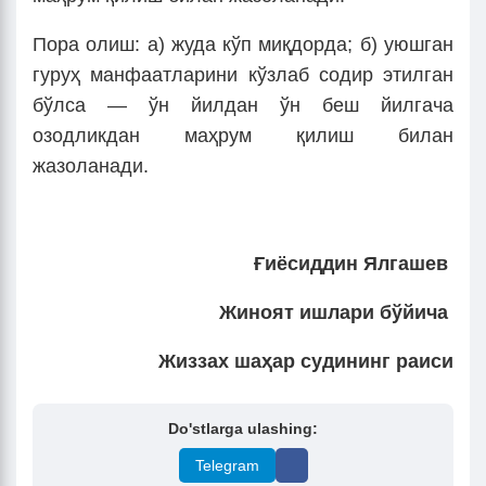
Пора олиш: а) жуда кўп миқдорда; б) уюшган
гуруҳ манфаатларини кўзлаб содир этилган
бўлса — ўн йилдан ўн беш йилгача
озодликдан маҳрум қилиш билан
жазоланади.
Ғиёсиддин Ялгашев
Жиноят ишлари бўйича
Жиззах шаҳар судининг раиси
Do'stlarga ulashing:
Telegram