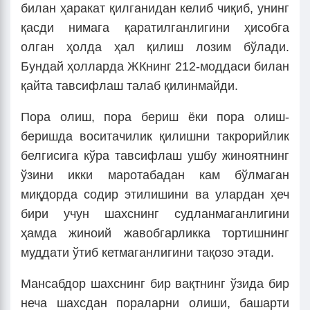
билан ҳаракат қилганидан келиб чиқиб, унинг
қасди нимага қаратилганлигини ҳисобга
олган ҳолда ҳал қилиш лозим бўлади.
Бундай ҳолларда ЖКнинг 212-моддаси билан
қайта тавсифлаш талаб қилинмайди.
Пора олиш, пора бериш ёки пора олиш-
беришда воситачилик қилишни такрорийлик
белгисига кўра тавсифлаш ушбу жиноятнинг
ўзини икки маротабадан кам бўлмаган
миқдорда содир этилишини ва улардан ҳеч
бири учун шахснинг судланмаганлигини
ҳамда жиноий жавобгарликка тортишнинг
муддати ўтиб кетмаганлигини тақозо этади.
Мансабдор шахснинг бир вақтнинг ўзида бир
неча шахсдан пораларни олиши, башарти