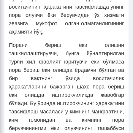
воситачининг ҳаракатини тавсифлашда унинг
пора олувчи ёки берувчидан ўз хизмати
эвазига мукофот олган-олмаганлигининг
аҳамияти йўқ.
Порани бериш ёки олишни
ташкиллаштирувчи, бунга йўналтирилган
турли хил фаолият юритувчи ёки бўлмаса
пора бериш ёки олишда ёрдамчи бўлган ва
бир вақтнинг ўзида воситачилик
ҳаракатларини бажарган шахс пора бериш
ёки олишда иштирокчиликда жавобгар
бўлади. Бу ўринда иштирокчининг ҳаракатини
тавсифлаш масаласи у кимнинг манфаатини,
ким томонидан ва кимнинг пора
берувчинингми ёки олувчининг ташаббуси