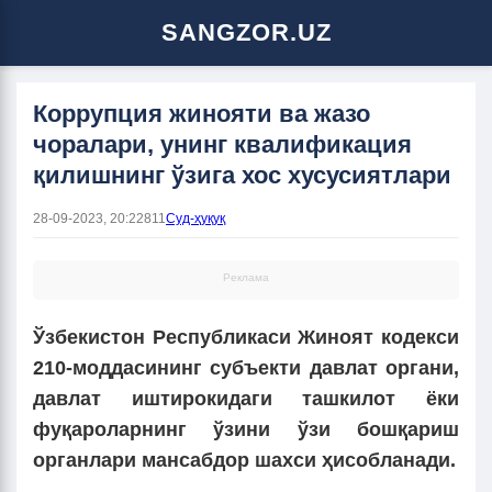
SANGZOR.UZ
Коррупция жинояти ва жазо
чоралари, унинг квалификация
қилишнинг ўзига хос хусусиятлари
28-09-2023, 20:22
811
Суд-ҳуқуқ
Реклама
Ўзбекистон Республикаси Жиноят кодекси
210-моддасининг субъекти давлат органи,
давлат иштирокидаги ташкилот ёки
фуқароларнинг ўзини ўзи бошқариш
органлари мансабдор шахси ҳисобланади.