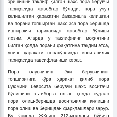
эришишни таклиф қилган шахс пора берувчи
тариқасида жавобгар бўлади, пора учун
келишилган ҳаракатни бажаришга келишган
ва порани топширган шахс эса пора беришда
иштирокчи тариқасида жавобгар бўлиши
лозим. Агарда у таклифнинг моҳиятини
билган ҳолда порани фақатгина тақдим этса,
унинг ҳаракати порахўрликда воситачилик
тариқасида тавсифланиши керак.
Пора олувчининг ёки берувчининг
топшириғига кўра ҳаракат қилиб пора
буюмини бевосита берувчи шахс воситачи
бўлишини эътиборга олган ҳолда судлар
пора олиш-беришда воситачилик қилишни
пора олиш ва беришдан фарқлашлари зарур.
Бу ўринда ЖКнинг 212-моддаси бўйича