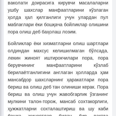
ваколати доирасига кирувчи масалаларни
ушбу шахслар манфаатларини кўзлаган
ҳолда ҳал қилганлиги учун улардан пул
маблағлари ёки бошқача бойликлар олишини
пора олиш деб баҳолаш лозим.
Бойликлар ёки хизматларни олиш шартлари
олдиндан махсус келишилмаган бўлсада,
лекин жиноят иштирокчилари пора, пора
берувчининг манфаатларини кўзлаб
берилаётганлигини англаган ҳолларда ҳам
мансабдор шахсларнинг ҳаракатлари пора
бериш ва олиш деб тан олиниши керак. Пора
бериш ва олиш учун жавобгарлик ўзганинг
мулкини талон-торож, мансаб сохтакорлиги,
ҳужжатларни сохталаштириш ва шу каби