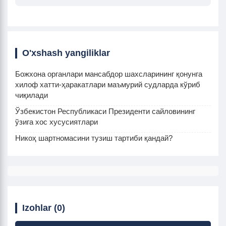
O'xshash yangiliklar
Божхона органлари мансабдор шахсларининг қонунга
хилоф хатти-ҳаракатлари маъмурий судларда кўриб
чиқилади
Ўзбекистон Республикаси Президенти сайловининг
ўзига хос xусусиятлари
Никоҳ шартномасини тузиш тартиби қандай?
Izohlar (0)