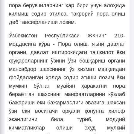
пора берувчиларнинг ҳар бири учун алоҳида
қилмиш содир этилса, такрорий пора олиш
деб тавсифланиши лозим.
Ўзбекистон Республикаси ЖКнинг 210-
моддасига кўра - Пора олиш, яъни давлат
органи, давлат иштирокидаги ташкилот ёки
фуқароларнинг ўзини ўзи бошқариш органи
мансабдор шахсининг ўз хизмат мавқеидан
фойдаланган ҳолда содир этиши лозим ёки
мумкин бўлган муайян ҳаракатни пора
бераётган шахснинг манфаатларини кўзлаб
бажариши ёки бажармаслиги эвазига шахсан
ўзи ёки воситачи орқали қонунга хилоф
эканлигини била туриб, моддий
қимматликлар олиши ёхуд мулкий