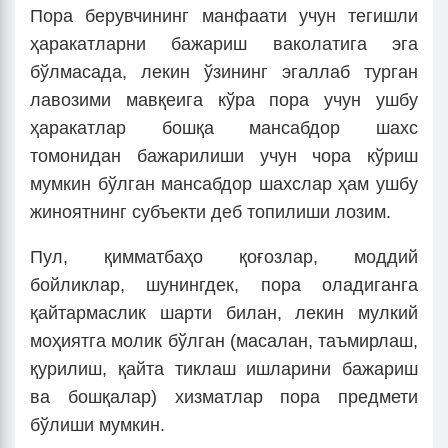
Пора берувчининг манфаати учун тегишли
ҳаракатларни бажариш ваколатига эга
бўлмасада, лекин ўзининг эгаллаб турган
лавозими мавқеига кўра пора учун ушбу
ҳаракатлар бошқа мансабдор шахс
томонидан бажарилиши учун чора кўриш
мумкин бўлган мансабдор шахслар ҳам ушбу
жиноятнинг субъекти деб топилиши лозим.
Пул, қимматбаҳо қоғозлар, моддий
бойликлар, шунингдек, пора оладиганга
қайтармаслик шарти билан, лекин мулкий
моҳиятга молик бўлган (масалан, таъмирлаш,
қурилиш, қайта тиклаш ишларини бажариш
ва бошқалар) хизматлар пора предмети
бўлиши мумкин.