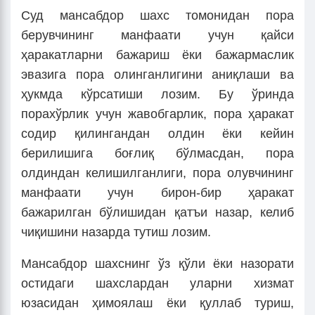
Суд мансабдор шахс томонидан пора
берувчининг манфаати учун қайси
ҳаракатларни бажариш ёки бажармаслик
эвазига пора олинганлигини аниқлаши ва
ҳукмда кўрсатиши лозим. Бу ўринда
порахўрлик учун жавобгарлик, пора ҳаракат
содир қилингандан олдин ёки кейин
берилишига боғлиқ бўлмасдан, пора
олдиндан келишилганлиги, пора олувчининг
манфаати учун бирон-бир ҳаракат
бажарилган бўлишидан қатъи назар, келиб
чиқишини назарда тутиш лозим.
Мансабдор шахснинг ўз қўли ёки назорати
остидаги шахслардан уларни хизмат
юзасидан ҳимоялаш ёки қуллаб туриш,