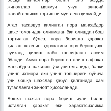
бошқа жиноятлар билан бир вақтда
жиноятлар мажмуи учун жиноий
жавобгарликка тортишни мустасно қилмайди.
Агар тасаввур қилинган пора мансабдор
шахс томонидан олинмаган ёки олишдан бош
тортилган бўлса, пора беришга ҳаракат
қилган шахснинг ҳаракатини пора бериш учун
суиқасд қилиш каби тавсифлаш лозим
бўлади. Аммо пора бериш ва олиш нафақат
мансабдор шахснинг ўзи уни олганида, балки
унинг ихтиёри ёки унинг топшириғи бўйича
уни бошқа шахслар қабул қилганида ҳам
тугалланган жиноят ҳисобланади.
Бошқа шахсга пора бериш йўли билан
исталган ҳаракат ёки ҳаракатсизликка