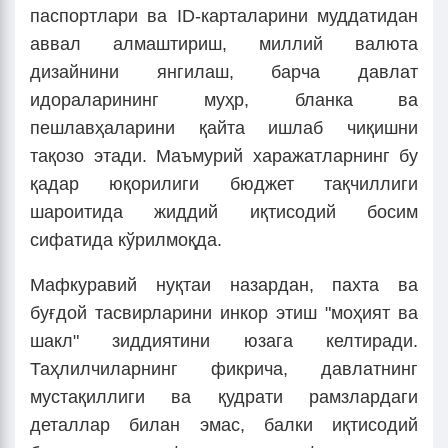
паспортлари ва ID-карталарини муддатидан
аввал алмаштириш, миллий валюта
дизайнини янгилаш, барча давлат
идораларининг муҳр, бланка ва
пешлавҳаларини қайта ишлаб чиқишни
тақозо этади. Маъмурий харажатларнинг бу
қадар юқорилиги бюджет тақчиллиги
шароитида жиддий иқтисодий босим
сифатида кўрилмоқда.
Мафкуравий нуқтаи назардан, пахта ва
буғдой тасвирларини инкор этиш "моҳият ва
шакл" зиддиятини юзага келтиради.
Таҳлилчиларнинг фикрича, давлатнинг
мустақиллиги ва қудрати рамзлардаги
деталлар билан эмас, балки иқтисодий