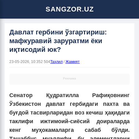
SANGZOR.UZ
Давлат гербини ўзгартириш:
мафкуравий заруратми ёки
иқтисодий юк?
23-05-2026, 10:35
2 504
Таҳлил
/
Жамият
Реклама
Сенатор Қудратилла Рафиқовнинг
Ўзбекистон давлат гербидаги пахта ва
буғдой тасвирларидан воз кечиш ҳақидаги
таклифи ижтимоий-сиёсий доираларда
кенг муҳокамаларга сабаб бўлди.
Ташаббус муаллифи бу элементларни