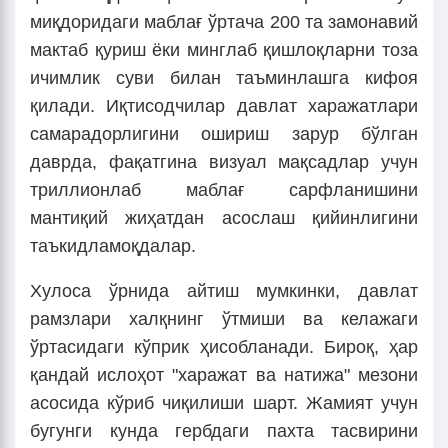
миқдоридаги маблағ ўртача 200 та замонавий
мактаб қуриш ёки минглаб қишлоқларни тоза
ичимлик суви билан таъминлашга кифоя
қилади. Иқтисодчилар давлат харажатлари
самарадорлигини ошириш зарур бўлган
даврда, фақатгина визуал мақсадлар учун
триллионлаб маблағ сарфланишини
мантиқий жиҳатдан асослаш қийинлигини
таъкидламоқдалар.
Хулоса ўрнида айтиш мумкинки, давлат
рамзлари халқнинг ўтмиши ва келажаги
ўртасидаги кўприк ҳисобланади. Бироқ, ҳар
қандай ислоҳот "харажат ва натижа" мезони
асосида кўриб чиқилиши шарт. Жамият учун
бугунги кунда гербдаги пахта тасвирини