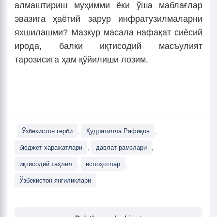
алмаштириш муҳимми ёки ўша маблағлар
эвазига ҳаётий зарур инфратузилмаларни
яхшилашми? Мазкур масала нафақат сиёсий
ирода, балки иқтисодий масъулият
тарозисига ҳам қўйилиши лозим.
,
,
Ўзбекистон герби
Қудратилла Рафиқов
,
,
бюджет харажатлари
давлат рамзлари
,
,
иқтисодий таҳлил
ислоҳотлар
Ўзбекистон янгиликлари