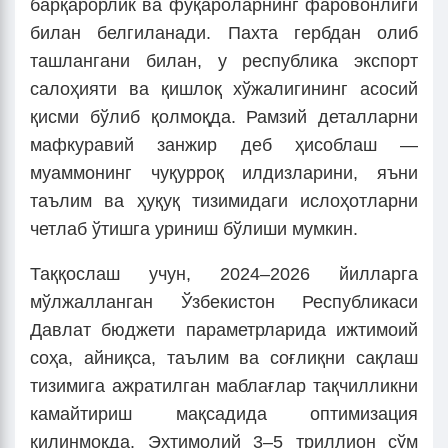
барқарорлик ва фуқароларнинг фаровонлиги
билан белгиланади. Пахта гербдан олиб
ташлангани билан, у республика экспорт
салоҳияти ва қишлоқ хўжалигининг асосий
қисми бўлиб қолмоқда. Рамзий деталларни
мафкуравий занжир деб ҳисоблаш —
муаммонинг чуқурроқ илдизларини, яъни
таълим ва ҳуқуқ тизимидаги ислоҳотларни
четлаб ўтишга уриниш бўлиши мумкин.
Таққослаш учун, 2024–2026 йилларга
мўлжалланган Ўзбекистон Республикаси
Давлат бюджети параметрларида ижтимоий
соҳа, айниқса, таълим ва соғлиқни сақлаш
тизимига ажратилган маблағлар тақчилликни
камайтириш мақсадида оптимизация
қилинмоқда. Эҳтимолий 3–5 триллион сўм