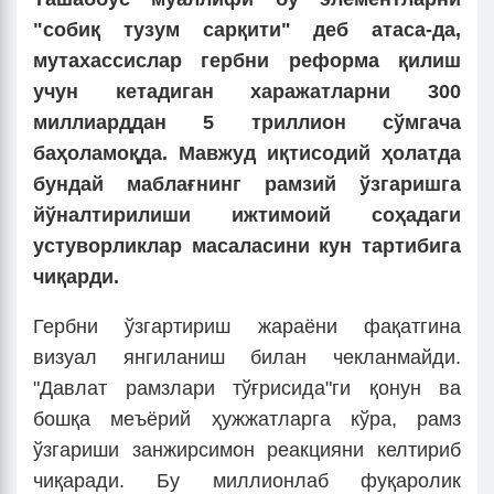
"собиқ тузум сарқити" деб атаса-да,
мутахассислар гербни реформа қилиш
учун кетадиган харажатларни 300
миллиарддан 5 триллион сўмгача
баҳоламоқда. Мавжуд иқтисодий ҳолатда
бундай маблағнинг рамзий ўзгаришга
йўналтирилиши ижтимоий соҳадаги
устуворликлар масаласини кун тартибига
чиқарди.
Гербни ўзгартириш жараёни фақатгина
визуал янгиланиш билан чекланмайди.
"Давлат рамзлари тўғрисида"ги қонун ва
бошқа меъёрий ҳужжатларга кўра, рамз
ўзгариши занжирсимон реакцияни келтириб
чиқаради. Бу миллионлаб фуқаролик