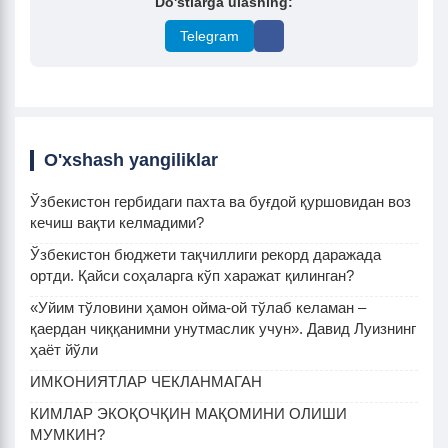
Do'stlarga ulashing:
Telegram
O'xshash yangiliklar
Ўзбекистон гербидаги пахта ва буғдой қуршовидан воз
кечиш вақти келмадими?
Ўзбекистон бюджети тақчиллиги рекорд даражада
ортди. Қайси соҳаларга кўп харажат қилинган?
«Уйим тўловини ҳамон ойма-ой тўлаб келаман –
қаердан чиққанимни унутмаслик учун». Давид Луизнинг
ҳаёт йўли
ИМКОНИЯТЛАР ЧЕКЛАНМАГАН
КИМЛАР ЭКОҚОЧҚИН МАҚОМИНИ ОЛИШИ
МУМКИН?