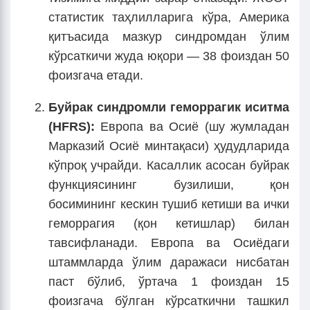
статистик таҳлилларига кўра, Америка
қитъасида мазкур синдромдан ўлим
кўрсаткичи жуда юқори — 38 фоиздан 50
фоизгача етади.
Буйрак синдромли геморрагик иситма
(HFRS):
Европа ва Осиё (шу жумладан
Марказий Осиё минтақаси) ҳудудларида
кўпроқ учрайди. Касаллик асосан буйрак
функциясининг бузилиши, қон
босимининг кескин тушиб кетиши ва ички
геморрагия (қон кетишлар) билан
тавсифланади. Европа ва Осиёдаги
штаммларда ўлим даражаси нисбатан
паст бўлиб, ўртача 1 фоиздан 15
фоизгача бўлган кўрсаткични ташкил