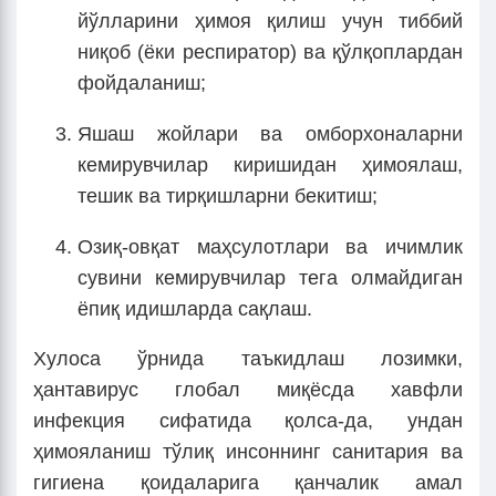
йўлларини ҳимоя қилиш учун тиббий
ниқоб (ёки респиратор) ва қўлқоплардан
фойдаланиш;
Яшаш жойлари ва омборхоналарни
кемирувчилар киришидан ҳимоялаш,
тешик ва тирқишларни бекитиш;
Озиқ-овқат маҳсулотлари ва ичимлик
сувини кемирувчилар тега олмайдиган
ёпиқ идишларда сақлаш.
Хулоса ўрнида таъкидлаш лозимки,
ҳантавирус глобал миқёсда хавфли
инфекция сифатида қолса-да, ундан
ҳимояланиш тўлиқ инсоннинг санитария ва
гигиена қоидаларига қанчалик амал