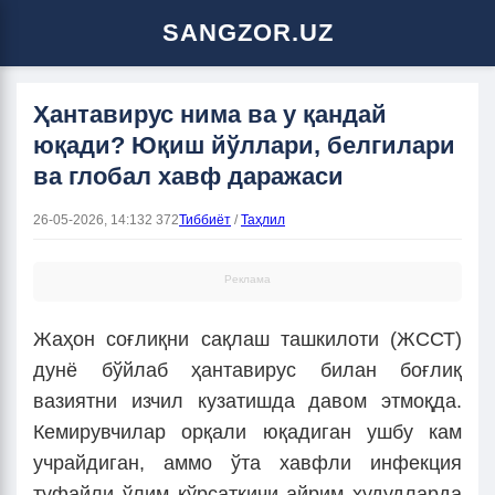
SANGZOR.UZ
Ҳантавирус нима ва у қандай
юқади? Юқиш йўллари, белгилари
ва глобал хавф даражаси
26-05-2026, 14:13
2 372
Тиббиёт
/
Таҳлил
Реклама
Жаҳон соғлиқни сақлаш ташкилоти (ЖССТ)
дунё бўйлаб ҳантавирус билан боғлиқ
вазиятни изчил кузатишда давом этмоқда.
Кемирувчилар орқали юқадиган ушбу кам
учрайдиган, аммо ўта хавфли инфекция
туфайли ўлим кўрсаткичи айрим ҳудудларда