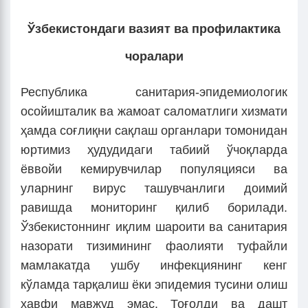
Ўзбекистондаги вазият ва профилактика
чоралари
Республика санитария-эпидемиологик
осойишталик ва жамоат саломатлиги хизмати
ҳамда соғлиқни сақлаш органлари томонидан
юртимиз ҳудудидаги табиий ўчоқларда
ёввойи кемирувчилар популяцияси ва
уларнинг вирус ташувчанлиги доимий
равишда мониторинг қилиб борилади.
Ўзбекистоннинг иқлим шароити ва санитария
назорати тизимининг фаолияти туфайли
мамлакатда ушбу инфекциянинг кенг
кўламда тарқалиш ёки эпидемия тусини олиш
хавфи мавжуд эмас. Тоғолди ва дашт