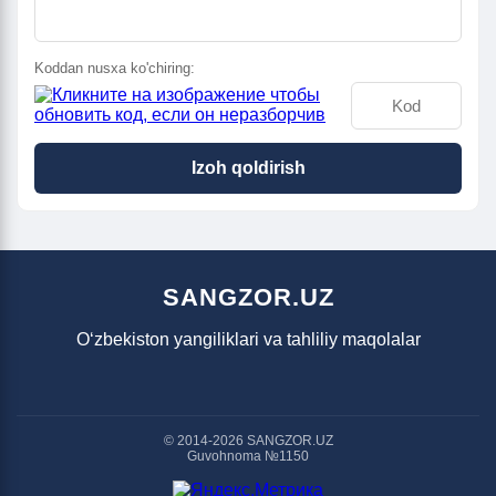
Koddan nusxa ko'chiring:
Izoh qoldirish
SANGZOR.UZ
O‘zbekiston yangiliklari va tahliliy maqolalar
© 2014-2026 SANGZOR.UZ
Guvohnoma №1150