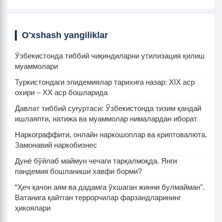
O'xshash yangiliklar
Ӯзбекистонда тиббий чиқиндиларни утилизация қилиш
муаммолари
Туркистондаги эпидемиялар тарихига назар: XIX аср
охири – XX аср бошларида
Давлат тиббий суғуртаси: Ўзбекистонда тизим қандай
ишлаяпти, натижа ва муаммолар нималардан иборат
Наркограффити, онлайн наркошоплар ва криптовалюта.
Замонавий наркобизнес
Дунё бўйлаб маймун чечаги тарқалмоқда. Янги
пандемия бошланиши хавфи борми?
“Ҳеч қачон аям ва дадамга ўхшаган жинни булмайман".
Ватанига қайтган террорчилар фарзандларининг
ҳикоялари