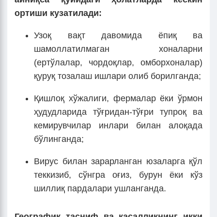
ортиши кузатилади:
Узоқ вақт давомида ёпиқ ва
шамоллатилмаган хоналарни
(ертўлалар, чордоқлар, омборхоналар)
қуруқ тозалаш ишлари олиб борилганда;
Қишлоқ хўжалиги, фермалар ёки ўрмон
ҳудудларида тўғридан-тўғри тупроқ ва
кемирувчилар инлари билан алоқада
бўлинганда;
Вирус билан зарарланган юзаларга қўл
теккизиб, сўнгра оғиз, бурун ёки кўз
шиллиқ пардалари ушланганда.
Географик тасниф ва касалликнинг икки