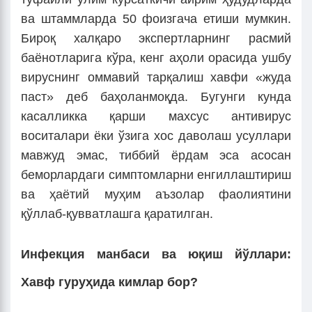
ва штаммларда 50 фоизгача етиши мумкин.
Бироқ халқаро экспертларнинг расмий
баёнотларига кўра, кенг аҳоли орасида ушбу
вируснинг оммавий тарқалиш хавфи «жуда
паст» деб баҳоланмоқда. Бугунги кунда
касалликка қарши махсус антивирус
воситалари ёки ўзига хос даволаш усуллари
мавжуд эмас, тиббий ёрдам эса асосан
беморлардаги симптомларни енгиллаштириш
ва ҳаётий муҳим аъзолар фаолиятини
қўллаб-қувватлашга қаратилган.
Инфекция манбаси ва юқиш йўллари:
Хавф гуруҳида кимлар бор?