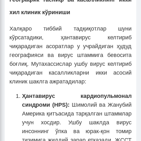
хил клиник кўриниши
Халқаро тиббий тадқиқотлар шуни
кўрсатадики, ҳантавирус келтириб
чиқарадиган асоратлар у учрайдиган ҳудуд
географияси ва вирус штаммига бевосита
боғлиқ. Мутахассислар ушбу вирус келтириб
чиқарадиган касалликларни икки асосий
клиник шаклга ажратадилар:
Ҳантавирус кардиопульмонал
синдроми (HPS):
Шимолий ва Жанубий
Америка қитъасида тарқалган штаммлар
учун хосдир. Ушбу шаклда вирус
инсоннинг ўпка ва юрак-қон томир
тизимига жиддий зарар етказади. ЖССТ