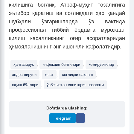
қилишига боғлиқ. Атроф-муҳит тозалигига
эътибор қаратиш ва соғлиқдаги ҳар қандай
шубҳали ўзгаришларда ўз вақтида
профессионал тиббий ёрдамга мурожаат
қилиш касалликнинг оғир асоратларидан
ҳимояланишнинг энг ишончли кафолатидир.
,
,
,
ҳантавирус
инфекция белгилари
кемирувчилар
,
,
,
андес вируси
жсст
соғлиқни сақлаш
,
юқиш йўллари
ўзбекистон санитария назорати
Do'stlarga ulashing:
Telegram