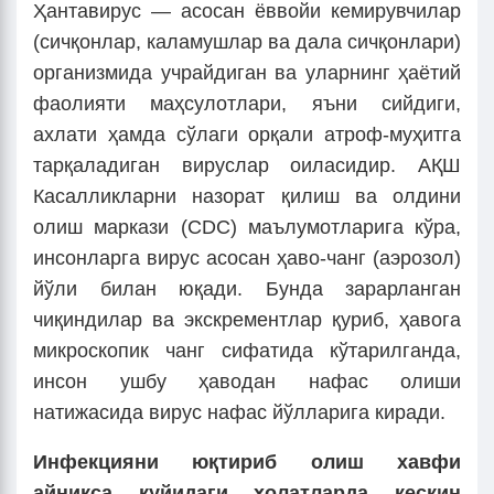
Ҳантавирус — асосан ёввойи кемирувчилар
(сичқонлар, каламушлар ва дала сичқонлари)
организмида учрайдиган ва уларнинг ҳаётий
фаолияти маҳсулотлари, яъни сийдиги,
ахлати ҳамда сўлаги орқали атроф-муҳитга
тарқаладиган вируслар оиласидир. АҚШ
Касалликларни назорат қилиш ва олдини
олиш маркази (CDC) маълумотларига кўра,
инсонларга вирус асосан ҳаво-чанг (аэрозол)
йўли билан юқади. Бунда зарарланган
чиқиндилар ва экскрементлар қуриб, ҳавога
микроскопик чанг сифатида кўтарилганда,
инсон ушбу ҳаводан нафас олиши
натижасида вирус нафас йўлларига киради.
Инфекцияни юқтириб олиш хавфи
айниқса қуйидаги ҳолатларда кескин