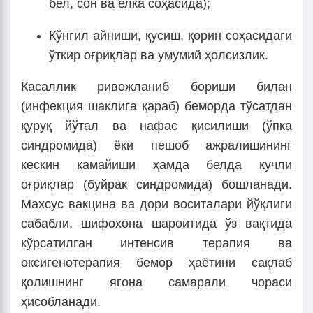
бел, сон ва елка соҳасида);
Кўнгил айниши, қусиш, қорин соҳасидаги
ўткир оғриқлар ва умумий ҳолсизлик.
Касаллик ривожланиб бориши билан
(инфекция шаклига қараб) беморда тўсатдан
қуруқ йўтал ва нафас қисилиши (ўпка
синдромида) ёки пешоб ажралишининг
кескин камайиши ҳамда белда кучли
оғриқлар (буйрак синдромида) бошланади.
Махсус вакцина ва дори воситалари йўқлиги
сабабли, шифохона шароитида ўз вақтида
кўрсатилган интенсив терапия ва
оксигенотерапия бемор ҳаётини сақлаб
қолишнинг ягона самарали чораси
ҳисобланади.