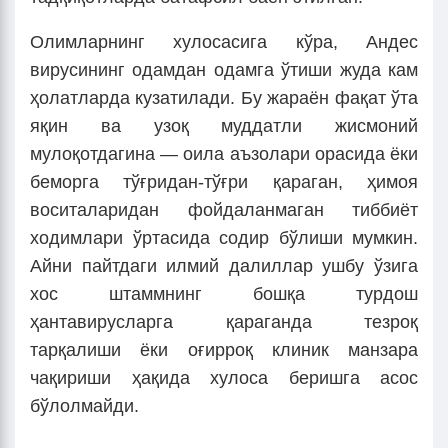
Олимларнинг хулосасига кўра, Андес
вирусининг одамдан одамга ўтиши жуда кам
ҳолатларда кузатилади. Бу жараён фақат ўта
яқин ва узоқ муддатли жисмоний
мулоқотдагина — оила аъзолари орасида ёки
беморга тўғридан-тўғри қараган, ҳимоя
воситаларидан фойдаланмаган тиббиёт
ходимлари ўртасида содир бўлиши мумкин.
Айни пайтдаги илмий далиллар ушбу ўзига
хос штаммнинг бошқа турдош
ҳантавирусларга қараганда тезроқ
тарқалиши ёки оғирроқ клиник манзара
чақириши ҳақида хулоса беришга асос
бўлолмайди.