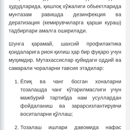
ҳудудларида, қишлоқ хўжалиги объектларида
мунтазам равишда дезинфекция ва
дератизация (кемирувчиларга қарши кураш)
тадбирлари амалга оширилади.
Шунга қарамай, шахсий профилактика
қоидаларига риоя қилиш ҳар бир фуқаро учун
муҳимдир. Мутахассислар қуйидаги оддий ва
самарали чораларни тавсия этадилар:
Ёпиқ ва чанг босган хоналарни
тозалашда чанг кўтарилмаслиги учун
мажбурий тартибда нам усуллардан
фойдаланиш ва зарарсизлантирувчи
воситаларни қўллаш;
Тозалаш ишлари давомида нафас