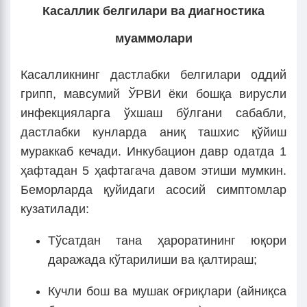
Касаллик белгилари ва диагностика
муаммолари
Касалликнинг дастлабки белгилари оддий
грипп, мавсумий ЎРВИ ёки бошқа вирусли
инфекцияларга ўхшаш бўлгани сабабли,
дастлабки кунларда аниқ ташхис қўйиш
мураккаб кечади. Инкубацион давр одатда 1
ҳафтадан 5 ҳафтагача давом этиши мумкин.
Беморларда қуйидаги асосий симптомлар
кузатилади:
Тўсатдан тана ҳароратининг юқори
даражада кўтарилиши ва қалтираш;
Кучли бош ва мушак оғриқлари (айниқса