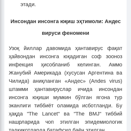
этади.
Инсондан инсонга юқиш эҳтимоли: Андес
вируси феномени
Узоқ йиллар давомида ҳантавирус фақат
ҳайвондан инсонга юқадиган соф зооноз
инфекция ҳисобланиб келинган. Аммо
Жанубий Америкада (хусусан Аргентина ва
Чилида) аниқланган «Андес» (Andes virus)
штамми ҳантавируслар ичида инсондан
инсонга юқиши мумкин бўлган ягона тур
эканлиги тиббиёт оламида исботланди. Бу
ҳақда "The Lancet" ва "The BMJ" тиббий
нашрларида чоп этилган эпидемиологик
тадқиқотларда батафсил баён этилган.