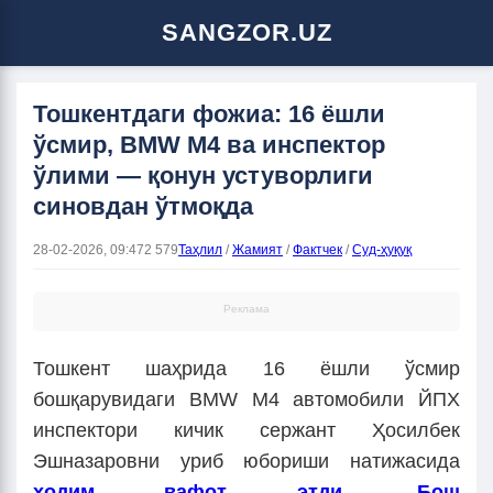
SANGZOR.UZ
Тошкентдаги фожиа: 16 ёшли
ўсмир, BMW M4 ва инспектор
ўлими — қонун устуворлиги
синовдан ўтмоқда
28-02-2026, 09:47
2 579
Таҳлил
/
Жамият
/
Фактчек
/
Суд-ҳуқуқ
Реклама
Тошкент шаҳрида 16 ёшли ўсмир
бошқарувидаги BMW M4 автомобили ЙПХ
инспектори кичик сержант Ҳосилбек
Эшназаровни уриб юбориши натижасида
ходим вафот этди
.
Бош