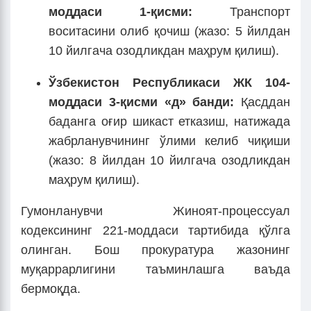
моддаси 1-қисми:
Транспорт
воситасини олиб қочиш (жазо: 5 йилдан
10 йилгача озодликдан маҳрум қилиш).
Ўзбекистон Республикаси ЖК 104-
моддаси 3-қисми «д» банди:
Қасддан
баданга оғир шикаст етказиш, натижада
жабрланувчининг ўлими келиб чиқиши
(жазо: 8 йилдан 10 йилгача озодликдан
маҳрум қилиш).
Гумонланувчи Жиноят-процессуал
кодексининг 221-моддаси тартибида қўлга
олинган. Бош прокуратура жазонинг
муқаррарлигини таъминлашга ваъда
бермоқда.