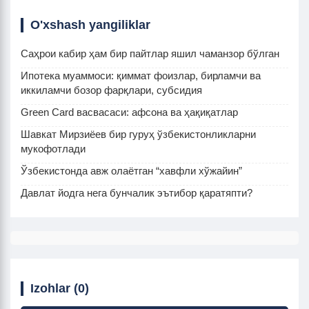
O'xshash yangiliklar
Саҳрои кабир ҳам бир пайтлар яшил чаманзор бўлган
Ипотека муаммоси: қиммат фоизлар, бирламчи ва
иккиламчи бозор фарқлари, субсидия
Green Card васвасаси: афсона ва ҳақиқатлар
Шавкат Мирзиёев бир гуруҳ ўзбекистонликларни
мукофотлади
Ўзбекистонда авж олаётган “хавфли хўжайин”
Давлат йодга нега бунчалик эътибор қаратяпти?
Izohlar (0)