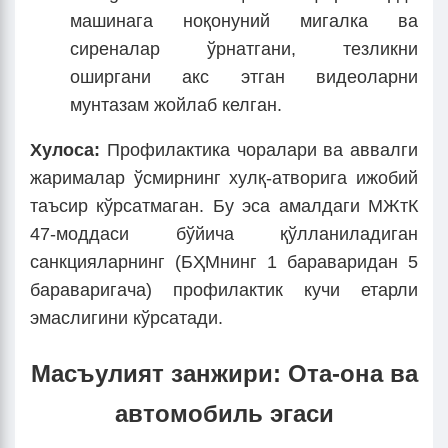
машинага ноқонуний мигалка ва
сиреналар ўрнатгани, тезликни
оширгани акс этган видеоларни
мунтазам жойлаб келган.
Хулоса:
Профилактика чоралари ва аввалги
жарималар ўсмирнинг хулқ-атворига ижобий
таъсир кўрсатмаган. Бу эса амалдаги МЖтК
47-моддаси бўйича қўлланиладиган
санкцияларнинг (БҲМнинг 1 бараваридан 5
бараваригача) профилактик кучи етарли
эмаслигини кўрсатади.
Масъулият занжири: Ота-она ва
автомобиль эгаси