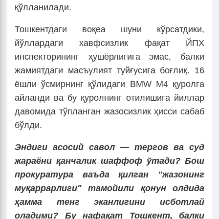
қўлланилади.
Тошкентдаги воқеа шуни кўрсатдики,
йўллардаги хавфсизлик фақат ЙПХ
инспекторининг ҳушёрлигига эмас, балки
жамиятдаги масъулият туйғусига боғлиқ. 16
ёшли ўсмирнинг қўлидаги BMW M4 қуролга
айланди ва бу қуролнинг отилишига йиллар
давомида тўпланган жазосизлик ҳисси сабаб
бўлди.
Эндиги асосий савол — тергов ва суд
жараёни қанчалик шаффоф ўтади? Бош
прокуратура ваъда қилган "жазонинг
муқаррарлиги" тамойили қонун олдида
ҳамма тенг эканлигини исботлай
оладими? Бу нафақат Тошкент, балки