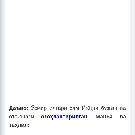
Даъво:
Ўсмир илгари ҳам ЙҲҚни бузган ва
ота-онаси
огоҳлантирилган
.
Манба ва
таҳлил: