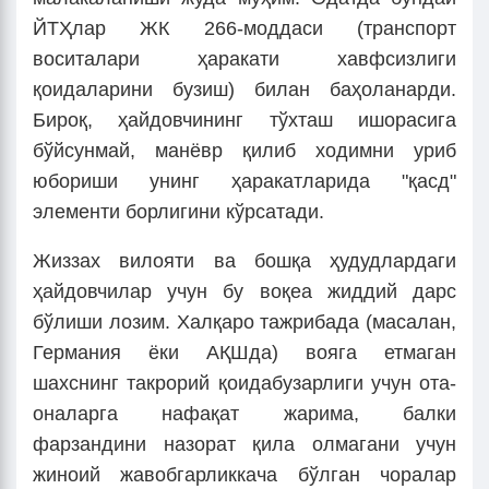
ЙТҲлар ЖК 266-моддаси (транспорт
воситалари ҳаракати хавфсизлиги
қоидаларини бузиш) билан баҳоланарди.
Бироқ, ҳайдовчининг тўхташ ишорасига
бўйсунмай, манёвр қилиб ходимни уриб
юбориши унинг ҳаракатларида "қасд"
элементи борлигини кўрсатади.
Жиззах вилояти ва бошқа ҳудудлардаги
ҳайдовчилар учун бу воқеа жиддий дарс
бўлиши лозим. Халқаро тажрибада (масалан,
Германия ёки АҚШда) вояга етмаган
шахснинг такрорий қоидабузарлиги учун ота-
оналарга нафақат жарима, балки
фарзандини назорат қила олмагани учун
жиноий жавобгарликкача бўлган чоралар