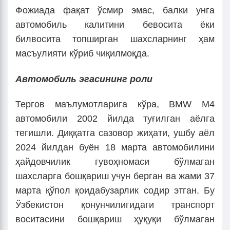
Фожиада фақат ўсмир эмас, балки унга
автомобиль калитини бевосита ёки
билвосита топширган шахсларнинг ҳам
масъулияти кўриб чиқилмоқда.
Автомобиль эгасининг роли
Тергов маълумотларига кўра, BMW M4
автомобили 2002 йилда туғилган аёлга
тегишли. Диққатга сазовор жиҳати, ушбу аёл
2024 йилдан буён 18 марта автомобилини
ҳайдовчилик гувоҳномаси бўлмаган
шахсларга бошқариш учун берган ва жами 37
марта қўпол қоидабузарлик содир этган. Бу
Ўзбекистон қонунчилигидаги транспорт
воситасини бошқариш ҳуқуқи бўлмаган