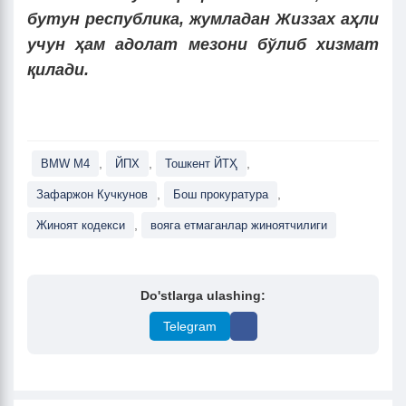
бутун республика, жумладан Жиззах аҳли
учун ҳам адолат мезони бўлиб хизмат
қилади.
,
,
,
BMW M4
ЙПХ
Тошкент ЙТҲ
,
,
Зафаржон Кучкунов
Бош прокуратура
,
Жиноят кодекси
вояга етмаганлар жиноятчилиги
Do'stlarga ulashing:
Telegram