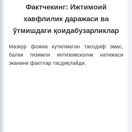
Фактчекинг: Ижтимоий
хавфлилик даражаси ва
ўтмишдаги қоидабузарликлар
Мазкур фожиа кутилмаган тасодиф эмас,
балки тизимли интизомсизлик натижаси
эканини фактлар тасдиқлайди.