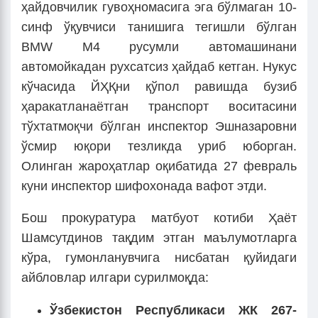
ҳайдовчилик гувоҳномасига эга бўлмаган 10-
синф ўқувчиси танишига тегишли бўлган
BMW M4 русумли автомашинани
автомойкадан рухсатсиз ҳайдаб кетган. Нукус
кўчасида ЙҲҚни қўпол равишда бузиб
ҳаракатланаётган транспорт воситасини
тўхтатмоқчи бўлган инспектор Эшназаровни
ўсмир юқори тезликда уриб юборган.
Олинган жароҳатлар оқибатида 27 февраль
куни инспектор шифохонада вафот этди.
Бош прокуратура матбуот котиби Ҳаёт
Шамсутдинов тақдим этган маълумотларга
кўра, гумонланувчига нисбатан қуйидаги
айбловлар илгари сурилмоқда:
Ўзбекистон Республикаси ЖК 267-