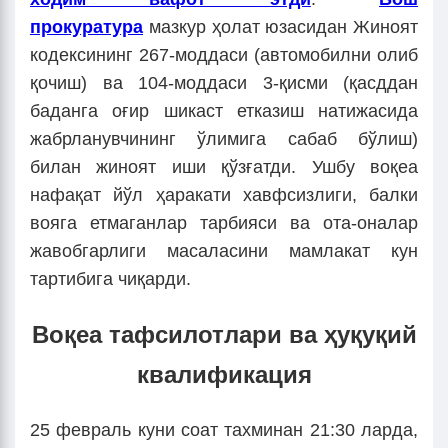
прокуратура
мазкур ҳолат юзасидан Жиноят
кодексининг 267-моддаси (автомобилни олиб
қочиш) ва 104-моддаси 3-қисми (қасддан
баданга оғир шикаст етказиш натижасида
жабрланувчининг ўлимига сабаб бўлиш)
билан жиноят иши қўзғатди. Ушбу воқеа
нафақат йўл ҳаракати хавфсизлиги, балки
вояга етмаганлар тарбияси ва ота-оналар
жавобгарлиги масаласини мамлакат кун
тартибига чиқарди.
Воқеа тафсилотлари ва ҳуқуқий
квалификация
25 февраль куни соат тахминан 21:30 ларда,