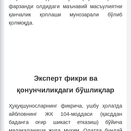
фарзанди олдидаги маънавий масъулиятни
қанчалик қоплаши мунозарали бўлиб
қолмоқда.
Эксперт фикри ва
қонунчиликдаги бўшлиқлар
Ҳуқуқшуносларнинг фикрича, ушбу ҳолатда
айбловнинг ЖК 104-моддаси (қасддан
баданга оғир шикаст етказиш) бўйича
малакаланиши жуда муҳим. Одатда бундай