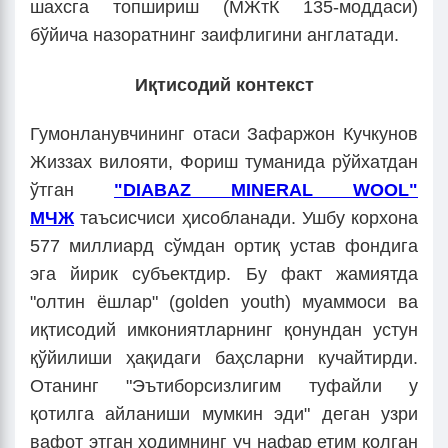
шахсга топшириш (МЖтК 135-моддаси)
бўйича назоратнинг заифлигини англатади.
Иқтисодий контекст
Гумонланувчининг отаси Зафаржон Кучкунов
Жиззах вилояти, Фориш туманида рўйхатдан
ўтган
"DIABAZ MINERAL WOOL"
МЧЖ
таъсисчиcи ҳисобланади. Ушбу корхона
577 миллиард сўмдан ортиқ устав фондига
эга йирик субъектдир. Бу факт жамиятда
"олтин ёшлар" (golden youth) муаммоси ва
иқтисодий имкониятларнинг қонундан устун
қўйилиши ҳақидаги баҳсларни кучайтирди.
Отанинг "Эътиборсизлигим туфайли у
қотилга айланиши мумкин эди" деган узри
вафот этган ходимнинг уч нафар етим қолган