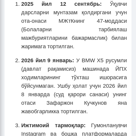
2025 йил 12 сентябрь:
Ўқувчи
дарсларни мунтазам қолдиргани учун
ота-онаси МЖтКнинг 47-моддаси
(Болаларни тарбиялаш
мажбуриятларини бажармаслик) билан
жаримага тортилган.
2026 йил 9 январь:
У BMW X5 русумли
(давлат рақамисиз) машинада ЙПХ
ходимларининг тўхташ ишорасига
бўйсунмаган. Ушбу ҳолат учун 2026 йил
8 январда (суд қарори санаси) унинг
отаси Зафаржон Кучкунов яна
жавобгарликка тортилган.
Ижтимоий тармоқлар:
Гумонланувчи
Instagram ва бошқа платформаларда