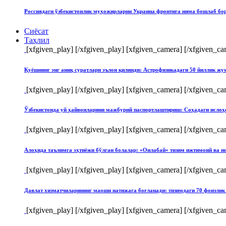
Россиядаги ўзбекистонлик муҳожирларни Украина фронтига нима бошлаб бо
Сиёсат
Таҳлил
[xfgiven_play]
[/xfgiven_play] [xfgiven_camera]
[/xfgiven_ca
Қуёшнинг энг аниқ суратлари эълон қилинди: Астрофизикадаги 50 йиллик ж
[xfgiven_play]
[/xfgiven_play] [xfgiven_camera]
[/xfgiven_ca
Ўзбекистонда уй ҳайвонларини мажбурий паспортлаштириш: Соҳадаги ислоҳ
[xfgiven_play]
[/xfgiven_play] [xfgiven_camera]
[/xfgiven_ca
Алоҳида таълимга эҳтиёжи бўлган болалар: «Оилабай» тизим ижтимоий ва и
[xfgiven_play]
[/xfgiven_play] [xfgiven_camera]
[/xfgiven_ca
Давлат хизматчиларининг маоши натижага боғланади: тизимдаги 70 фоизлик 
[xfgiven_play]
[/xfgiven_play] [xfgiven_camera]
[/xfgiven_ca