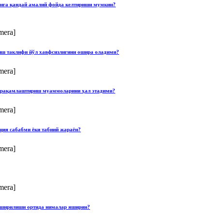
онга қандай амалий фойда келтириши мумкин?
mera]
лиш таклифи йўл хавфсизлигини ошира оладими?
mera]
ши рақамлаштириш муаммоларини ҳал этадими?
mera]
ция сабабми ёки табиий жараён?
mera]
mera]
опширилиши ортида нималар яширин?