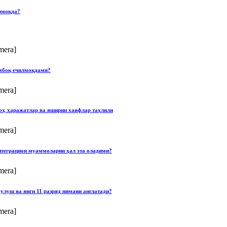
рмоқда?
mera]
умбоқ ечилмоқдами?
mera]
от, харажатлар ва яширин хавфлар таҳлили
mera]
нтеграцион муаммоларни ҳал эта оладими?
mera]
улуш ва янги 11 разряд нимани англатади?
mera]