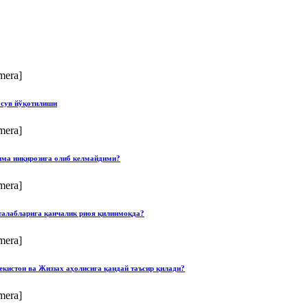
mera]
 сув йўқотилиши
mera]
илма инқирозига олиб келмайдими?
mera]
талабларига қанчалик риоя қилинмоқда?
mera]
екистон ва Жиззах аҳолисига қандай таъсир қилади?
mera]