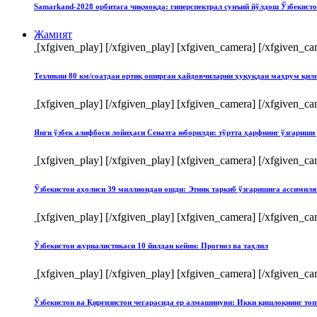
Samarkand-2028 орбитага чиқмоқда: гиперспектрал сунъий йўлдош Ўзбекист
Жамият
[xfgiven_play]
[/xfgiven_play] [xfgiven_camera]
[/xfgiven_ca
Тезликни 80 км/соатдан ортиқ оширган ҳайдовчиларни ҳуқуқдан маҳрум қи
[xfgiven_play]
[/xfgiven_play] [xfgiven_camera]
[/xfgiven_ca
Янги ўзбек алифбоси лойиҳаси Сенатга юборилди: тўртта ҳарфнинг ўзгари
[xfgiven_play]
[/xfgiven_play] [xfgiven_camera]
[/xfgiven_ca
Ўзбекистон аҳолиси 39 миллиондан ошди: Этник таркиб ўзгаришига ассимиля
[xfgiven_play]
[/xfgiven_play] [xfgiven_camera]
[/xfgiven_ca
Ўзбекистон журналистикаси 10 йилдан кейин: Прогноз ва таҳлил
[xfgiven_play]
[/xfgiven_play] [xfgiven_camera]
[/xfgiven_ca
Ўзбекистон ва Қирғизистон чегарасида ер алмашинуви: Икки қишлоқнинг т