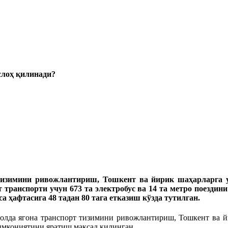
слоҳ қилинади?
 тизимини ривожлантириш, Тошкент ва йирик шаҳарларга 
 транспорти учун 673 та электробус ва 14 та метро поездин
 ҳафтасига 48 тадан 80 тага етказиш кўзда тутилган.
 ҳолда ягона транспорт тизимини ривожлантириш, Тошкент ва й
 имкониятини яратиш мақсад қилинган.