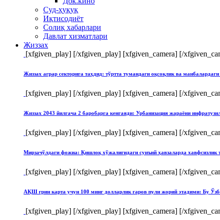
Док.кино
Суд-ҳуқуқ
Иқтисодиёт
Солиқ хабарлари
Давлат хизматлари
Жиззах
[xfgiven_play]
[/xfgiven_play] [xfgiven_camera]
[/xfgiven_ca
Жиззах аграр секторига таҳдид: тўртта тумандаги оқсоқлик ва манбалардаги
[xfgiven_play]
[/xfgiven_play] [xfgiven_camera]
[/xfgiven_ca
Жиззах 2043 йилгача 2 баробарга кенгаяди: Урбанизация жараёни инфратуз
[xfgiven_play]
[/xfgiven_play] [xfgiven_camera]
[/xfgiven_ca
Мирзачўлдаги фожиа: Қишлоқ хўжалигидаги сунъий ҳавзаларда хавфсизлик 
[xfgiven_play]
[/xfgiven_play] [xfgiven_camera]
[/xfgiven_ca
АҚШ грин карта учун 100 минг долларлик гаров пули жорий этадими: Бу Ўзб
[xfgiven_play]
[/xfgiven_play] [xfgiven_camera]
[/xfgiven_ca