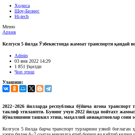
Ҳодиса
Шоу-Бизнес
Hi-tech
Меню
Архив
Келгуси 5 йилда Ўзбекистонда жамоат транспорти қандай и
Admin
03 янв 2022 14:29
1 851 ўқилди
Чоп этиш
Улашиш:
2022−2026 йилларда республика бўйича ягона транспорт
таклиф этилаяпти. Бунинг учун 2022 йилда пойтахт жамоат
йўналишини ташкил этиш, маҳаллий авиақатновлар сони эса
Келгуси 5 йилда барча транспорт турларини узвий боғлаган
узоғи билан 6−7 соатда манзилга етиб бориш ва қайтиб келиш