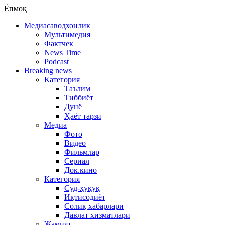
Ёпмоқ
Медиасаводхонлик
Мультимедия
Фактчек
News Time
Podcast
Breaking news
Категория
Таълим
Тиббиёт
Дунё
Ҳаёт тарзи
Медиа
Фото
Видео
Фильмлар
Сериал
Док.кино
Категория
Суд-ҳуқуқ
Иқтисодиёт
Солиқ хабарлари
Давлат хизматлари
Жамият