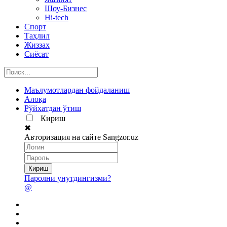
Шоу-Бизнес
Hi-tech
Спорт
Таҳлил
Жиззах
Сиёсат
Маълумотлардан фойдаланиш
Алоқа
Рўйхатдан ўтиш
Кириш
✖
Авторизация на сайте Sangzor.uz
Паролни унутдингизми?
@