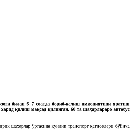
узоғи билан 6−7 соатда бориб-келиш имкониятини яратиш
и харид қилиш мақсад қилинган. 60 та шаҳарлараро автобус
ирик шаҳарлар ўртасида кунлик транспорт қатновлари бўйича