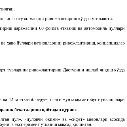
тилган.
инг инфратузилмасини ривожлантириш кўзда тутилаяпти.
тириш даражасини 60 фоизга етказиш ва автомобиль йўллари
и ва ҳаво йўллари қатновларини ривожлантириш, концепциялар
спорт турларини ривожлантириш Дастурини ишлаб чиқиш кўзда
и ва 42 та етказиб берувчи янги мунтазам автобус йўналишлари
 оралиқ бекатларини қайтадан қуриш
.
лган йўл», «йўловчи оқими» ва «сифат» мезонлари асосида
бўйича эксперимент ўтказиш мақсад қилинган.