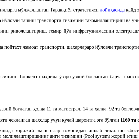
илларга мўлжалланган Тараққиёт стратегияси
лойиҳасида
қайд э
да йўловчи ташиш транспорти тизимини такомиллаштириш ва ун
асини ривожлантириш, темир йўл инфратузилмасини электрлаш
а пойтахт жамоат транспорти, шаҳарлараро йўловчи транспорт
масининг Тошкент шаҳрида ўзаро узвий боғланган барча тран
ий боғлаган ҳолда 11 та магистрал, 14 та ҳалқа, 92 та боғловч
яти чекланган шахслар учун қулай шароитга эга бўлган
1160 та
шида хорижий экспертлар томонидан ишлаб чиқилган «боси
 молиялаштиришнинг янги тизимини (Pool system) жорий этиш 