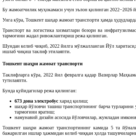
Бу жамоатчилик муҳокамаси учун эълон қилинган 2022−2026 й
Унга кўра, Тошкент шаҳар жамоат транспорти ҳамда ҳудудлар
Транспорт ва логистика хизматлари бозори ва инфратузилм
тармоғини жадал ривожлантириш режа қилинган.
Шундан келиб чиқиб, 2022 йилга мўлжалланган Йўл харитасид
ишлаб чиқиш таклиф этилаяпти.
Тошкент шаҳри жамоат транспорти
Таклифларга кўра, 2022 йил февралга қадар Вазирлар Маҳка
тутилаяпти.
Бунда қуйидагилар режа қилинган:
673 дона электробус
харид қилиш;
шаҳар йўловчи ташиш транспортининг барча турларини узв
тармоғини яратиш;
намунавий дизайн асосида йўловчилар, жумладан имкони
Тошкент шаҳри жамоат транспортининг камида 5 та йўнали
бажарилган ишлар ҳажмидан келиб чиққан ҳолда ташувчиларни