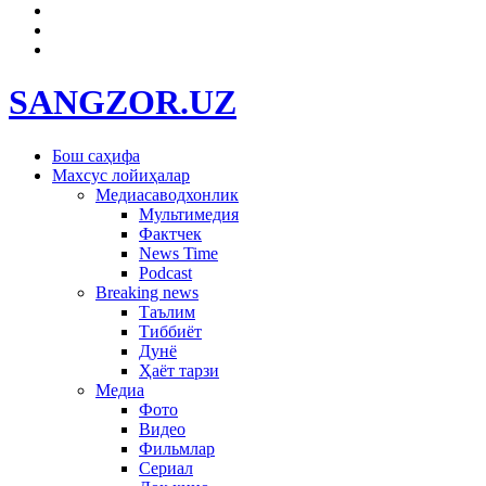
SANGZOR.UZ
Бош саҳифа
Махсус лойиҳалар
Медиасаводхонлик
Мультимедия
Фактчек
News Time
Podcast
Breaking news
Таълим
Тиббиёт
Дунё
Ҳаёт тарзи
Медиа
Фото
Видео
Фильмлар
Сериал