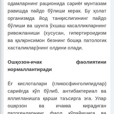
одамларнинг рационида сариёғ мунтазам
равишда пайдо бўлиши керак. Бу ҳолат
организмда йод танқислигининг пайдо
бўлиши ва шунга ўхшаш касалликларнинг
ривожланиши (хусусан, гипертироидизм
ва қалқонсимон безнинг бошқа патологик
хасталиклар)нинг олдини олади.
Ошқозон-ичак фаолиятини
нормаллантиради
Ёғ кислоталари (гликосфинголипидлар)
сариёғда кўп бўлиб, антибактериал ва
яллиғланишга қарши таъсирга эга. Улар
ошқозон ва ичакка кирадиган
патогенларнинг фаол кўпайишига ва