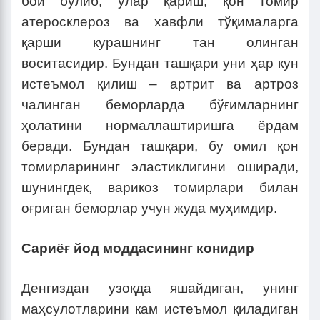
бой бўлиб, улар қариш, қон томир
атеросклероз ва хавфли тўқималарга
қарши курашнинг тан олинган
воситасидир. Бундан ташқари уни ҳар кун
истеъмол қилиш – артрит ва артроз
чалинган беморларда бўғимларнинг
ҳолатини нормаллаштиришга ёрдам
беради. Бундан ташқари, бу омил қон
томирларининг эластиклигини оширади,
шунингдек, варикоз томирлари билан
оғриган беморлар учун жуда муҳимдир.
Сариёғ йод моддасининг конидир
Денгиздан узоқда яшайдиган, унинг
маҳсулотларини кам истеъмол қиладиган