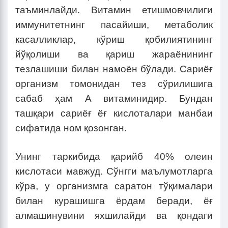
таъминлайди. Витамин етишмовчилиги
иммунитетнинг пасайиши, метаболик
касалликлар, кўриш қобилиятининг
йўқолиши ва қариш жараёнининг
тезлашиши билан намоён бўлади. Сариёғ
организм томонидан тез сўрилишига
сабаб ҳам A витаминидир. Бундан
ташқари сариёғ ёғ кислоталари манбаи
сифатида ном қозонган.
Унинг таркибида қарийб 40% олеин
кислотаси мавжуд. Сўнгги маълумотларга
кўра, у организмга саратон тўқималари
билан курашишга ёрдам беради, ёғ
алмашинувини яхшилайди ва қондаги