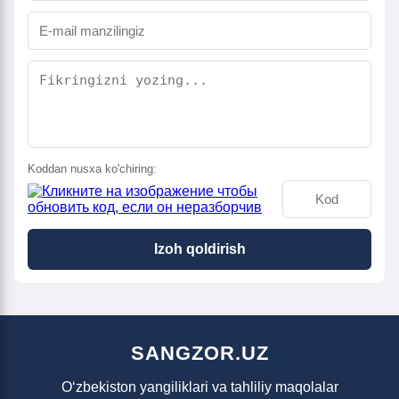
Koddan nusxa ko'chiring:
Izoh qoldirish
SANGZOR.UZ
O‘zbekiston yangiliklari va tahliliy maqolalar