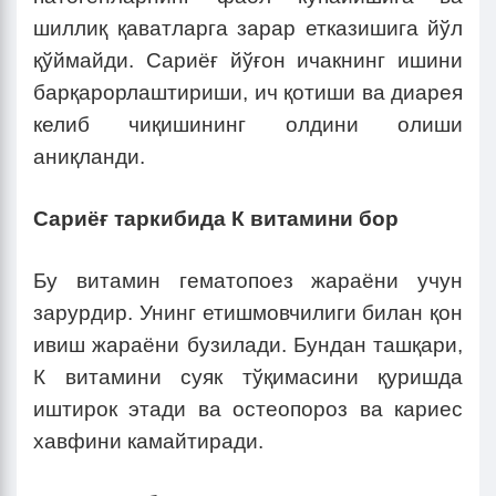
шиллиқ қаватларга зарар етказишига йўл
қўймайди. Сариёғ йўғон ичакнинг ишини
барқарорлаштириши, ич қотиши ва диарея
келиб чиқишининг олдини олиши
аниқланди.
Сариёғ таркибида К витамини бор
Бу витамин гематопоез жараёни учун
зарурдир. Унинг етишмовчилиги билан қон
ивиш жараёни бузилади. Бундан ташқари,
К витамини суяк тўқимасини қуришда
иштирок этади ва остеопороз ва кариес
хавфини камайтиради.