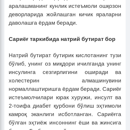
аралашманинг кунлик истеъмоли ошқозон
деворларида жойлашган кичик яраларни
даволашга ёрдам беради.
Сариёғ таркибида натрий бутират бор
Натрий бутират бутирик кислотанинг тузи
бўлиб, унинг оз миқдори ичилганда унинг
инсулинга сезгирлигини оширади ва
холестерин алмашинувини
нормаллаштиришга ёрдам беради. Сариёғ
истеъмолчилари юрак хуружи, инсулт ва
2-тоифа диабет қурбони бўлиш эҳтимоли
камроқ эканлиги исботланган. Сариёғга
бўлган эҳтиёж инсоннинг ёши ва жинсига