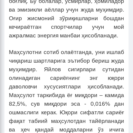
боғлиқ. Бу болалар, ўсмирлар, ҳомиладор
ва эмизикли аёллар учун жуда муҳимдир.
Оғир жисмоний зўриқишларни бошдан
кечираётган спортчилар учун мой
ажралмас энергия манбаи ҳисобланади.
Маҳсулотни сотиб олаётганда, уни ишлаб
чиқариш шартларига эътибор бериш жуда
муҳимдир. Яйлов сигирлари сутидан
олинадиган сариёғнинг энг юқори
даволовчи хусусиятлари ҳисобланади.
Маҳсулот таркибида ёғ миқдори – камида
82,5%, сув миқдори эса - 0,016% дан
ошмаслиги керак. Юқори сифатли сариёғ
фақат табиий маҳсулотдан тайёрланади
ва ҳеч қандай моддаларни ўз ичига