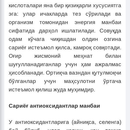
кислоталари яна бир қизиқарли хусусиятга
эга: улар ичакларда тез сўрилади ва
организм томонидан энергия манбаи
сифатида дарҳол ишлатилади. Совуқда
одам кўчага чиқишдан олдин озгина
сариёғ истеъмол қилса, камроқ совқотади.
Оғир жисмоний меҳнат билан
шуғулланадиганлар учун ҳам ажралмас
ҳисобланади. Ортиқча вазндан қутулмоқчи
бўлганлар учун маҳсулотни ўртача
истеъмол қилиш жуда муҳимдир.
Сариёғ антиоксидантлар манбаи
У антиоксидантларига (айниқса, селенга)