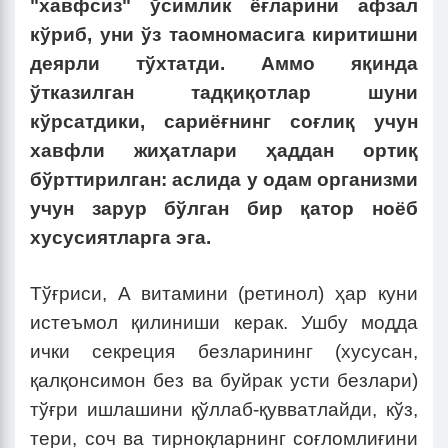
"хавфсиз" ўсимлик ёғларини афзал
кўриб, уни ўз таомномасига киритишни
деярли тўхтатди. Aммо яқинда
ўтказилган тадқиқотлар шуни
кўрсатдики, сариёғнинг соғлиқ учун
хавфли жиҳатлари ҳаддан ортиқ
бўрттирилган: аслида у одам организми
учун зарур бўлган бир қатор ноёб
хусусиятларга эга.
Тўғриси, A витамини (ретинол) ҳар куни
истеъмол қилиниши керак. Ушбу модда
ички секреция безларининг (хусусан,
қалқонсимон без ва буйрак усти безлари)
тўғри ишлашини қўллаб-қувватлайди, кўз,
тери, соч ва тирноқларнинг соғломлиғини