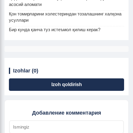
асосий аломати
Қон томирларини холестериндан тозалашнинг халқона
усуллари
Бир кунда қанча туз истеъмол қилиш керак?
Izohlar (0)
Izoh qoldirish
Добавление комментария