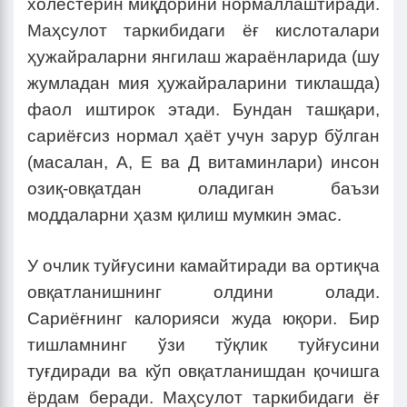
холестерин миқдорини нормаллаштиради.
Маҳсулот таркибидаги ёғ кислоталари
ҳужайраларни янгилаш жараёнларида (шу
жумладан мия ҳужайраларини тиклашда)
фаол иштирок этади. Бундан ташқари,
сариёғсиз нормал ҳаёт учун зарур бўлган
(масалан, A, Е ва Д витаминлари) инсон
озиқ-овқатдан оладиган баъзи
моддаларни ҳазм қилиш мумкин эмас.
У очлик туйғусини камайтиради ва ортиқча
овқатланишнинг олдини олади.
Сариёғнинг калорияси жуда юқори. Бир
тишламнинг ўзи тўқлик туйғусини
туғдиради ва кўп овқатланишдан қочишга
ёрдам беради. Маҳсулот таркибидаги ёғ