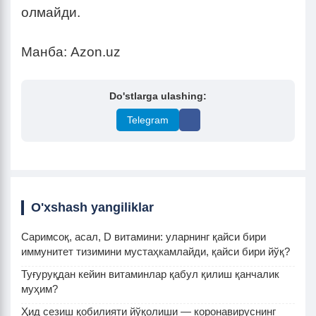
олмайди.
Манба: Azon.uz
Do'stlarga ulashing:
Telegram
O'xshash yangiliklar
Саримсоқ, асал, D витамини: уларнинг қайси бири
иммунитет тизимини мустаҳкамлайди, қайси бири йўқ?
Туғуруқдан кейин витаминлар қабул қилиш қанчалик
муҳим?
Ҳид сезиш қобилияти йўқолиши — коронавируснинг