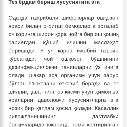
Тез ёрдам бериш хусусиятига эга
Одатда тажрибали шифокорлар ошқозон
яраси билан оғриган беморларга эрталаб
оч қоринга ширин қора чойга бир ош қошиқ
сариёғдан қўшиб ичишни маслаҳат
беришади. У уч карра ижобий таъсир
кўрсатади: чой ошқозон бўшлиғини
дезинфекцияловчи танинларни ўз ичига
олади, шакар эса организм учун зарур
бўлган глюкозани етказиб беради ва ёғ
шиллиқ қаватнинг юз қисми учун ҳимоя ва
яраларни даволовчи хусусиятларга эга
нозик бир қатлам ҳосил қилади. Касаллик
ривожланишининг дастлабки
босқичларида юқорида номи келтирилган