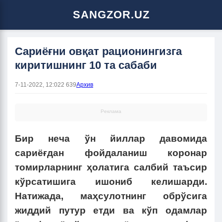
SANGZOR.UZ
Сариёғни овқат рационингизга
киритишнинг 10 та сабаби
7-11-2022, 12:02
2 639
Архив
Реклама
Бир неча ўн йиллар давомида
сариёғдан фойдаланиш коронар
томирларнинг ҳолатига салбий таъсир
кўрсатишига ишониб келишарди.
Натижада, маҳсулотнинг обрўсига
жиддий путур етди ва кўп одамлар