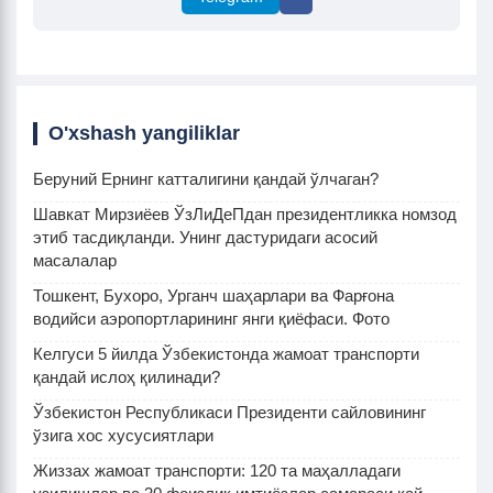
O'xshash yangiliklar
Беруний Ернинг катталигини қандай ўлчаган?
Шавкат Мирзиёев ЎзЛиДеПдан президентликка номзод
этиб тасдиқланди. Унинг дастуридаги асосий
масалалар
Тошкент, Бухоро, Урганч шаҳарлари ва Фарғона
водийси аэропортларининг янги қиёфаси. Фото
Келгуси 5 йилда Ўзбекистонда жамоат транспорти
қандай ислоҳ қилинади?
Ўзбекистон Республикаси Президенти сайловининг
ўзига хос xусусиятлари
Жиззах жамоат транспорти: 120 та маҳалладаги