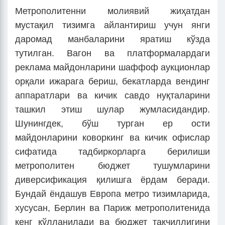
Метрополитенни молиявий жиҳатдан
мустақил тизимга айлантириш учун янги
даромад манбаларини яратиш кўзда
тутилган. Вагон ва платформалардаги
реклама майдонларини шаффоф аукционлар
орқали ижарага бериш, бекатларда вендинг
аппаратлари ва кичик савдо нуқталарини
ташкил этиш шулар жумласидандир.
Шунингдек, бўш турган ер ости
майдонларини коворкинг ва кичик офислар
сифатида тадбиркорларга берилиши
метрополитен бюджет тушумларини
диверсификация қилишга ёрдам беради.
Бундай ёндашув Европа метро тизимларида,
хусусан, Берлин ва Париж метрополитенида
кенг қўлланилади ва бюджет тақчиллигини