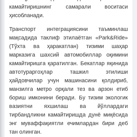
камайтиришнинг самарали воситаси
ҳисобланади.
Транспорт интеграциясини таъминлаш
мақсадида таклиф этилаётган «Park&Ride»
(Тўхта ва ҳаракатлан) тизими шаҳар
марказига шахсий автомобиллар оқимини
камайтиришга қаратилган. Бекатлар яқинида
автотураргоҳлар ташкил этилиши
ҳайдовчилар учун машинасини қолдириб,
манзилга метро орқали тез ва арзон етиб
бориш имконини беради. Бу тизим экологик
вазиятни яхшилаш ва йўллардаги
тирбандликни камайтиришда дунё миқёсида
энг муваффақиятли ечимлардан бири деб
тан олинган.