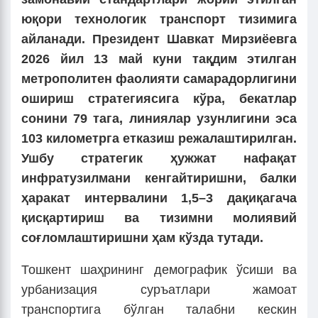
юқори технологик транспорт тизимига
айланади. Президент Шавкат Мирзиёевга
2026 йил 13 май куни тақдим этилган
метрополитен фаолияти самарадорлигини
ошириш стратегиясига кўра, бекатлар
сонини 79 тага, линиялар узунлигини эса
103 километрга етказиш режалаштирилган.
Ушбу стратегик ҳужжат нафақат
инфратузилмани кенгайтиришни, балки
ҳаракат интервалини 1,5–3 дақиқагача
қисқартириш ва тизимни молиявий
соғломлаштиришни ҳам кўзда тутади.
Тошкент шаҳрининг демографик ўсиши ва
урбанизация суръатлари жамоат
транспортига бўлган талабни кескин