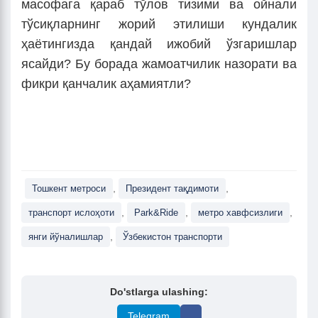
масофага қараб тўлов тизими ва ойнали
тўсиқларнинг жорий этилиши кундалик
ҳаётингизда қандай ижобий ўзгаришлар
ясайди? Бу борада жамоатчилик назорати ва
фикри қанчалик аҳамиятли?
,
,
Тошкент метроси
Президент тақдимоти
,
,
,
транспорт ислоҳоти
Park&Ride
метро хавфсизлиги
,
янги йўналишлар
Ўзбекистон транспорти
Do'stlarga ulashing:
Telegram