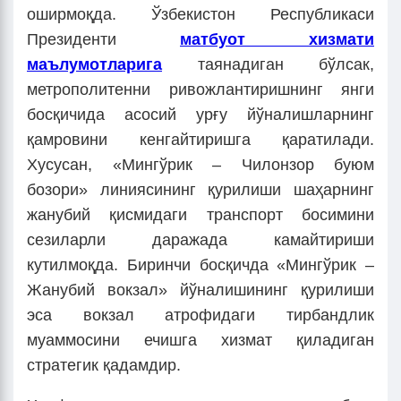
оширмоқда. Ўзбекистон Республикаси
Президенти
матбуот хизмати
маълумотларига
таянадиган бўлсак,
метрополитенни ривожлантиришнинг янги
босқичида асосий урғу йўналишларнинг
қамровини кенгайтиришга қаратилади.
Хусусан, «Мингўрик – Чилонзор буюм
бозори» линиясининг қурилиши шаҳарнинг
жанубий қисмидаги транспорт босимини
сезиларли даражада камайтириши
кутилмоқда. Биринчи босқичда «Мингўрик –
Жанубий вокзал» йўналишининг қурилиши
эса вокзал атрофидаги тирбандлик
муаммосини ечишга хизмат қиладиган
стратегик қадамдир.