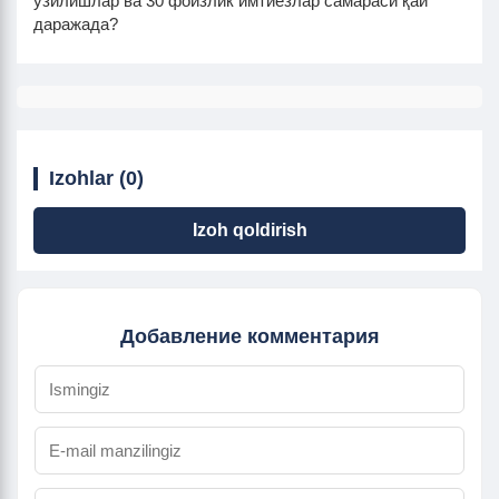
узилишлар ва 30 фоизлик имтиёзлар самараси қай
даражада?
Izohlar (0)
Izoh qoldirish
Добавление комментария