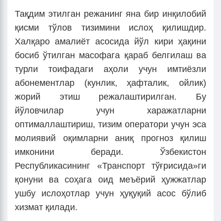
Тақдим этилган режанинг яна бир инқилобий
қисми тўлов тизимини ислоҳ қилишдир.
Халқаро амалиёт асосида йўл кири ҳақини
босиб ўтилган масофага қараб белгилаш ва
турли тоифадаги аҳоли учун имтиёзли
абонементлар (кунлик, ҳафталик, ойлик)
жорий этиш режалаштирилган. Бу
йўловчилар учун харажатларни
оптималлаштириш, тизим оператори учун эса
молиявий оқимларни аниқ прогноз қилиш
имконини беради. Ўзбекистон
Республикасининг «Транспорт тўғрисида»ги
қонуни ва соҳага оид меъёрий ҳужжатлар
ушбу ислоҳотлар учун ҳуқуқий асос бўлиб
хизмат қилади.