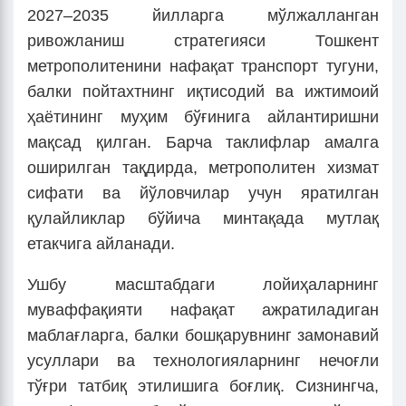
2027–2035 йилларга мўлжалланган
ривожланиш стратегияси Тошкент
метрополитенини нафақат транспорт тугуни,
балки пойтахтнинг иқтисодий ва ижтимоий
ҳаётининг муҳим бўғинига айлантиришни
мақсад қилган. Барча таклифлар амалга
оширилган тақдирда, метрополитен хизмат
сифати ва йўловчилар учун яратилган
қулайликлар бўйича минтақада мутлақ
етакчига айланади.
Ушбу масштабдаги лойиҳаларнинг
муваффақияти нафақат ажратиладиган
маблағларга, балки бошқарувнинг замонавий
усуллари ва технологияларнинг нечоғли
тўғри татбиқ этилишига боғлиқ. Сизнингча,