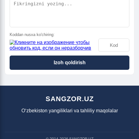
Koddan nusxa ko'chiring:
Izoh qoldirish
SANGZOR.UZ
O‘zbekiston yangiliklari va tahliliy maqolalar