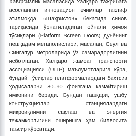
Хавфсизлик масаласида халқаро тажрибага
асосланган инновацион ечимлар таклиф
этилмоқда. «Шаҳристон» бекатида синов
тариқасида ўрнатиладиган ойнали ҳимоя
тўсиқлари (Platform Screen Doors) дунёнинг
пешқадам мегаполислари, масалан, Сеул ва
Сингапур метроларида ўз самарадорлигини
исботлаган. Халқаро жамоат транспорти
ассоциацияси (UITP) маълумотларига кўра,
бундай тўсиқлар платформалардаги бахтсиз
ҳодисаларни 80–90 фоизгача камайтириш
имконини беради. Бундан ташқари, ушбу
конструкциялар станциялардаги
микроиқлимни сақлаш ва энергия
тежамкорлигини оширишга ҳам билвосита
таъсир кўрсатади.