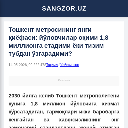
SANGZOR.UZ
Тошкент метросининг янги
қиёфаси: йўловчилар оқими 1,8
миллионга етадими ёки тизим
тубдан ўзгарадими?
14-05-2026, 09:22
2 478
Таҳлил
/
Ўзбекистон
Реклама
2030 йилга келиб Тошкент метрополитени
кунига 1,8 миллион йўловчига хизмат
кўрсатадиган, тармоқлари икки баробарга
кенгайган ва хавфсизликнинг энг
замонавий стандартлари жорий этилган