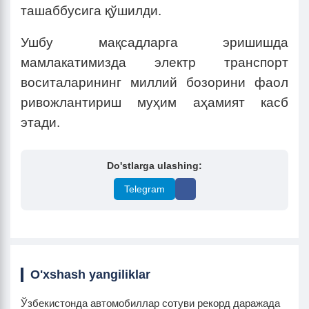
ташаббусига қўшилди.
Ушбу мақсадларга эришишда
мамлакатимизда электр транспорт
воситаларининг миллий бозорини фаол
ривожлантириш муҳим аҳамият касб
этади.
Do'stlarga ulashing:
Telegram
O'xshash yangiliklar
Ўзбекистонда автомобиллар сотуви рекорд даражада