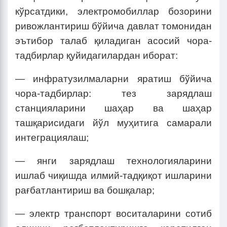
кўрсатдики, электромобиллар бозорини
ривожлантириш бўйича давлат томонидан
эътибор талаб қиладиган асосий чора-
тадбирлар қуйидагилардан иборат:
— инфратузилмаларни яратиш бўйича
чора-тадбирлар: тез зарядлаш
станцияларини шаҳар ва шаҳар
ташқарисидаги йўл муҳитига самарали
интеграциялаш;
— янги зарядлаш технологияларини
ишлаб чиқишда илмий-тадқиқот ишларини
рағбатлантириш ва бошқалар;
— электр транспорт воситаларини сотиб