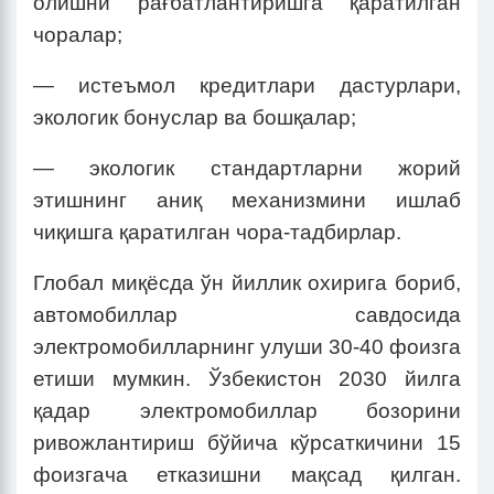
олишни рағбатлантиришга қаратилган
чоралар;
— истеъмол кредитлари дастурлари,
экологик бонуслар ва бошқалар;
— экологик стандартларни жорий
этишнинг аниқ механизмини ишлаб
чиқишга қаратилган чора-тадбирлар.
Глобал миқёсда ўн йиллик охирига бориб,
автомобиллар савдосида
электромобилларнинг улуши 30-40 фоизга
етиши мумкин. Ўзбекистон 2030 йилга
қадар электромобиллар бозорини
ривожлантириш бўйича кўрсаткичини 15
фоизгача етказишни мақсад қилган.