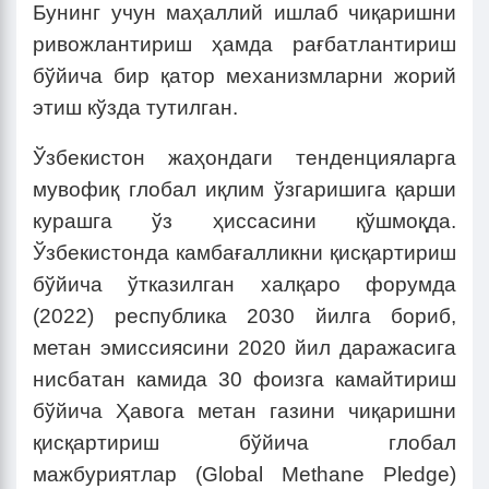
Бунинг учун маҳаллий ишлаб чиқаришни
ривожлантириш ҳамда рағбатлантириш
бўйича бир қатор механизмларни жорий
этиш кўзда тутилган.
Ўзбекистон жаҳондаги тенденцияларга
мувофиқ глобал иқлим ўзгаришига қарши
курашга ўз ҳиссасини қўшмоқда.
Ўзбекистонда камбағалликни қисқартириш
бўйича ўтказилган халқаро форумда
(2022) республика 2030 йилга бориб,
метан эмиссиясини 2020 йил даражасига
нисбатан камида 30 фоизга камайтириш
бўйича Ҳавога метан газини чиқаришни
қисқартириш бўйича глобал
мажбуриятлар (Global Methane Pledge)