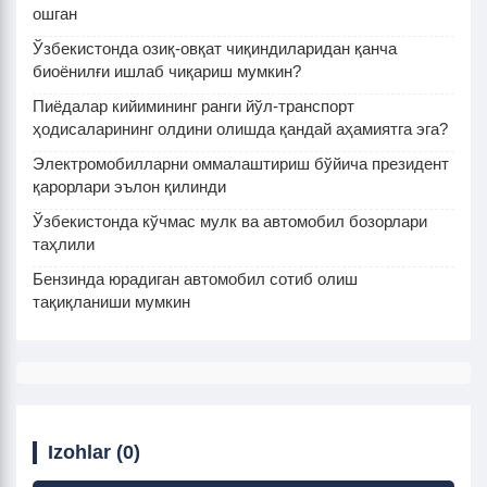
ошган
Ўзбекистонда озиқ-овқат чиқиндиларидан қанча
биоёнилғи ишлаб чиқариш мумкин?
Пиёдалар кийимининг ранги йўл-транспорт
ҳодисаларининг олдини олишда қандай аҳамиятга эга?
Электромобилларни оммалаштириш бўйича президент
қарорлари эълон қилинди
Ўзбекистонда кўчмас мулк ва автомобил бозорлари
таҳлили
Бензинда юрадиган автомобил сотиб олиш
тақиқланиши мумкин
Izohlar (0)