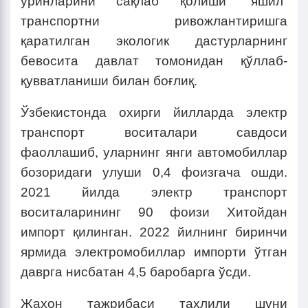
ўринларини сақлаб қолиши “яшил”
транспортни ривожлантиришга
қаратилган экологик дастурларнинг
бевосита давлат томонидан қўллаб-
қувватланиши билан боғлиқ.
Ўзбекистонда охирги йилларда электр
транспорт воситалари савдоси
фаоллашиб, уларнинг янги автомобиллар
бозоридаги улуши 0,4 фоизгача ошди.
2021 йилда электр транспорт
воситаларининг 90 фоизи Хитойдан
импорт қилинган. 2022 йилнинг биринчи
ярмида электромобиллар импорти ўтган
даврга нисбатан 4,5 баробарга ўсди.
Жаҳон тажрибаси таҳлили шуни