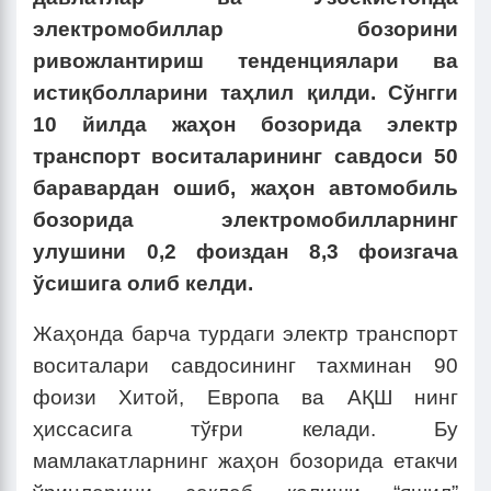
электромобиллар бозорини
ривожлантириш тенденциялари ва
истиқболларини таҳлил қилди. Сўнгги
10 йилда жаҳон бозорида электр
транспорт воситаларининг савдоси 50
баравардан ошиб, жаҳон автомобиль
бозорида электромобилларнинг
улушини 0,2 фоиздан 8,3 фоизгача
ўсишига олиб келди.
Жаҳонда барча турдаги электр транспорт
воситалари савдосининг тахминан 90
фоизи Хитой, Европа ва АҚШ нинг
ҳиссасига тўғри келади. Бу
мамлакатларнинг жаҳон бозорида етакчи