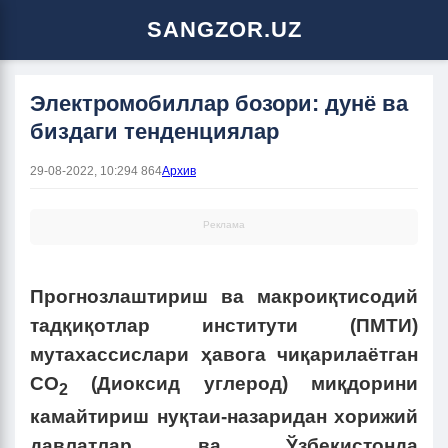
SANGZOR.UZ
Электромобиллар бозори: дунё ва
биздаги тенденциялар
29-08-2022, 10:29
4 864
Архив
Реклама
Прогнозлаштириш ва макроиқтисодий
тадқиқотлар институти (ПМТИ)
мутахассислари ҳавога чиқарилаётган
CО
(Диоксид углерод) миқдорини
2
камайтириш нуқтаи-назаридан хорижий
давлатлар ва Ўзбекистонда