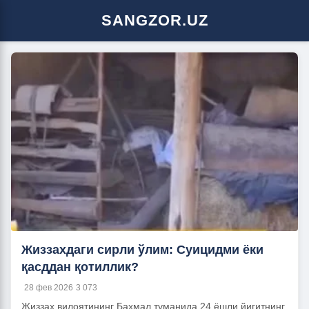
SANGZOR.UZ
Жиззахдаги сирли ўлим: Суицидми ёки
қасддан қотиллик?
28 фев 2026
3 073
Жиззах вилоятининг Бахмал туманида 24 ёшли йигитнинг