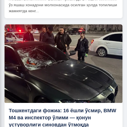
ўз яшаш хонадони молхонасида осилган ҳолда топилиши
жамиятда кенг...
Тошкентдаги фожиа: 16 ёшли ўсмир, BMW
M4 ва инспектор ўлими — қонун
устуворлиги синовдан ўтмоқда