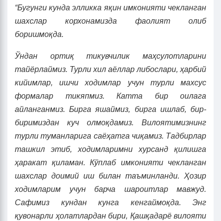
“Бугунги кунда элликка яқин имконияти чекланган
шахслар корхонамизда фаолият олиб
боришмоқда.
Ўндан ортиқ тикувчилик маҳсулотларини
тайёрлаймиз. Турли хил аёллар либослари, ҳарбий
кийимлар, ишчи ходимлар учун турли махсус
формалар тикяпмиз. Катта бир оилага
айланганмиз. Бирга яшаймиз, бирга ишлаб, бир-
биримиздан куч олмоқдамиз. Вилоятимизнинг
турли туманларига саёҳатга чиқамиз. Тадбирлар
ташкил этиб, ходимларимни хурсанд қилишга
ҳаракат қиламан. Кўплаб имконияти чекланган
шахслар доимий иш
билан
таъминланди. Ҳозир
ходимларим учун барча шароитлар мавжуд.
Сафимиз кундан кунга кенгаймоқда. Энг
қувонарли ҳолатлардан бири, Қашқадарё вилояти