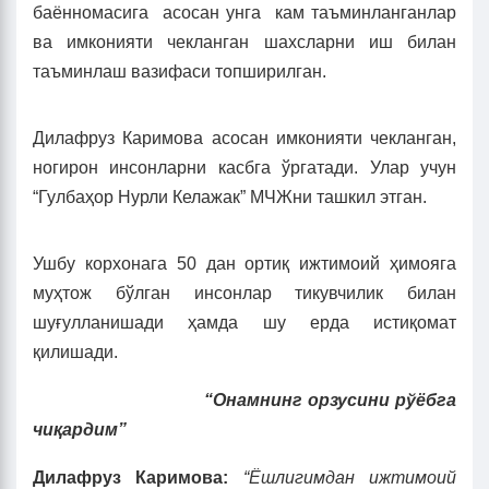
баённомасига асосан унга кам таъминланганлар
ва имконияти чекланган шахсларни иш билан
таъминлаш вазифаси топширилган.
Дилафруз Каримова асосан имконияти чекланган,
ногирон инсонларни касбга ўргатади. Улар учун
“Гулбаҳор Нурли Келажак” МЧЖни ташкил этган.
Ушбу корхонага 50 дан ортиқ ижтимоий ҳимояга
муҳтож бўлган инсонлар тикувчилик билан
шуғулланишади ҳамда шу ерда истиқомат
қилишади.
“Онамнинг орзусини рўёбга
чиқардим”
Дилафруз Каримова:
“Ёшлигимдан ижтимоий