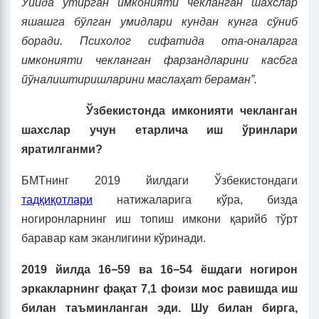
Уйида ўтирган имконияти чекланган шахслар
яшашга бўлган умидлари кундан кунга сўниб
боради. Психолог сифатида ота-оналарга
имконияти чекланган фарзандларини касбга
йўналиштиришларини маслаҳат бераман”.
Ўзбекистонда имконияти чекланган
шахслар учун етарлича иш ўринлари
яратилганми?
БМТнинг 2019 йилдаги Ўзбекистондаги
тадқиқотлари
натижаларига кўра, бизда
ногиронларнинг иш топиш имкони қарийб тўрт
баравар кам эканлигини кўринади.
2019 йилда 16−59 ва 16−54 ёшдаги ногирон
эркакларнинг фақат 7,1 фоизи мос равишда иш
билан таъминланган эди. Шу билан бирга,