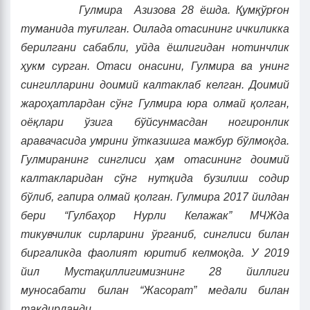
Гулмира
Азизова 28 ёшда. Қумқўрғон
туманида туғилган. Оилада отасининг ичкиликка
берилгани сабабли, уйда ёшлигидан нотинчлик
ҳукм сурган. Отаси онасини, Гулмира ва унинг
сингилларини доимий калтаклаб келган. Доимий
жароҳатлардан сўнг Гулмира юра олмай қолган,
оёқлари ўзига бўйсунмасдан ногиронлик
аравача
си
да умрини ўтказишга мажбур бўлмоқда.
Гулмиранинг синглиси ҳам отасининг доимий
калтакларидан сўнг нутқида бузилиш содир
бўлиб, гапира олмай қолган. Гулмира 2017 йилдан
бери “Гулбаҳор Нурли Келажак” МЧЖда
тикувчилик сирларини ўрганиб, синглиси билан
биргаликда фаолият юритиб келмоқда. У 2019
йил Мустақиллигимизнинг 28 йиллиги
муносабати билан “Жасорат” медали билан
тақдирланди.