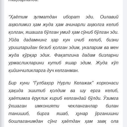
“Ҳаётим зулматдан иборат эди. Оилавий
аҳволимиз ҳам жуда ҳам ачинарли аҳвол
г
а келиб
қолган, яшашга бўлган умид ҳам сўниб бўлган эди.
Уйда дадамнинг ҳар кун ичиб келиб, бизни
уришларидан безиб қолган эдим, укаларим ва мен
жуда қўрқар эдик. Фақатгина дадам бизларни
урмасликларини кутиб яшар эдим. Жуда кўп
қийинчиликлар
га
дуч келганман.
Бир куни “Гулбаҳор Нурли Келажак” корхонаси
ҳақида эшитиб қолдим ва шу ерга келиб,
ҳаётимга ёруғлик кириб келгандай бўлди. Ўзимга
ўхшаган имконияти чекланганлар билан
танишиб, бирга яшаб, ҳунар ўрганишни
бошлаганимдан сўнг ҳаётдан ҳам завқ ола