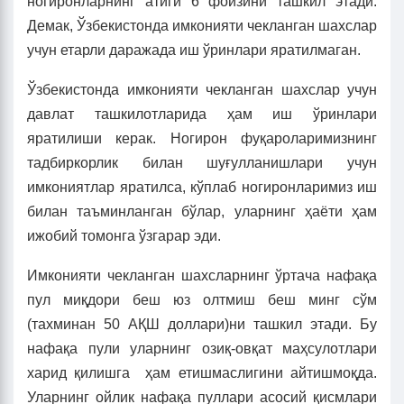
ногиронларнинг атиги 6 фоизини ташкил этади.
Демак, Ўзбекистонда имконияти чекланган шахслар
учун етарли даражада иш ўринлари яратилмаган.
Ўзбекистонда имконияти чекланган шахслар учун
давлат ташкилотларида ҳам иш ўринлари
яратилиши керак. Ногирон фуқароларимизнинг
тадбиркорлик билан шуғулланишлари учун
имкониятлар яратилса, кўплаб ногиронларимиз иш
билан таъминланган бўлар, уларнинг ҳаёти ҳам
ижобий томонга ўзгарар эди.
Имконияти чекланган шахсларнинг ўртача нафақа
пул миқдори беш юз олтмиш беш минг сўм
(тахминан 50 АҚШ доллари)ни ташкил этади. Бу
нафақа пули уларнинг озиқ-овқат маҳсулотлари
харид қилишга ҳам етишмаслигини айтишмоқда.
Уларнинг ойлик нафақа пуллари асосий қисмлари