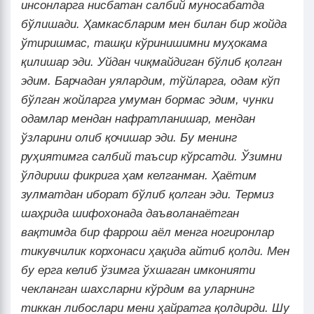
инсонларга нисбатан салбий муносабатда
бўлишади. Ҳамкасбларим мен билан бир жойда
ўтиришмас, ташқи кўринишимни муҳокама
қилишар эди. Уйдан чиқмайдиган бўлиб қолган
эдим. Барчадан уялардим, тўйларга, одам кўп
бўлган жойларга умуман бормас эдим, чунки
одамлар мендан нафратланишар, мендан
ўзларини олиб қочишар эди. Бу менинг
руҳиятимга салбий таъсир кўрсатди. Ўзимни
ўлдириш фикрига ҳам келганман. Ҳаётим
зулматдан иборат бўлиб қолган эди. Термиз
шаҳрида шифохонада даъволанаётган
вақтимда бир фаррош аёл менга ногиронлар
тикувчилик корхонаси ҳақида айтиб қолди. Мен
бу ерга келиб ўзимга ўхшаган имконияти
чекланган шахсларни кўрдим ва уларнинг
тиккан либослари мени ҳайратга қолдирди. Шу