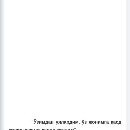
“Ўзимдан уялардим, ўз жонимга қасд
қилиш ҳақида қарор қилдим”.