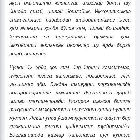
яқин имконияти чекланган шахслар билан шу
бинода яшаб, ишлай бошладик. Имкониятимиз
етмаганлиги сабабидан шароитларимиз жуда
ҳам ачинарли ҳолда бўлса ҳам, ишлай бошладик.
Ҳожатхона ва ётоқхонамиз бўлмаса ҳам,
имконияти чекланган инсонлар шу ерда бирга
яшаб, ишлашди.
Чунки бу ерда ҳеч ким бир-бирини камситмас,
нуқсонини юзига айтишмас, ногиронлиги учун
уялишмас эди. Бундан ташқари, корхонамизда
ногиронларининг имконият даражасига қараб
ишлар тақсимланади. Ногирон шахсга битта
тикувчилик маҳсулотини битказиш қийин бўлиши
мумкин. Лекин унга ўша маҳсулотнинг фақат бир
қисминигина тикиш қийинчилик туғдирмайди.
Бошланишида қизлар хатоларга йўл қўйиши