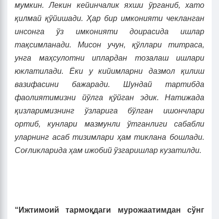
мумкин. Лекин кейинчалик яхши ўрганиб, хато
қилмай қўйишади. Ҳар бир имконияти чекланган
инсонга ўз имконияти доирасида ишлар
тақсимланади. Мисон учун, қўллари титраса,
унга маҳсулотни иплардан тозалаш ишлари
юклатилади. Ёки у кийимларни дазмол қилиш
вазифасини бажаради. Шундай тартибда
фаолиятимизни йўлга қўйган эдик. Натиж
а
да
қизларимизнинг ўзларига бўлган ишончлари
ортиб, кунлари мазмунли ўтганлиги сабабли
уларнинг асаб тизимлари ҳам тиклана бошлади.
Соғликларида ҳам ижобий ўзгаришлар кузатилди.
“Ижтимоий тармоқдаги мурожаатимдан сўнг