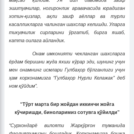
мақсад қилдим. Ўн йил давомида заиф
эшитувчилар, ногиронлик аравача
си
да юрадиган
хотин-қизлар, ақли заиф аёллар ва турли
касалликларга чалинган шахслар келишди. Уларга
тикувчилик сирларини ўргатиб, бирга яшаб,
катта оилага айландик.
Онам имконияти чекланган шахсларга
ёрдам беришни жуда яхши кўрар эди, шунинг учун
мен онамнинг исмлари Гулбаҳор бўлганлиги учун
ҳам корхонамизга “Гулбаҳор Нурли Келажак” деб
ном қўйдим”.
“Тўрт марта бир жойдан иккинчи жойга
кўчиришди, биноларимиз сотувга қўйилди”
“Сурхондарё вилояти Жарқўрғон туманида
фаолиятимизни бошладик. Корхонамизга бошқа