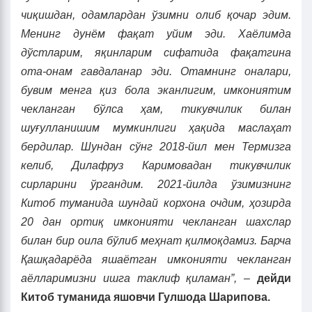
чиқишдан, одамлардан ўзимни олиб қочар эдим.
Менинг дунём фақат уйим эди. Хаёлимда
дўстларим, яқинларим сифатида фақатгина
ота-онам гавдаланар эди. Отамнинг оналари,
бувим менга қиз бола эканлигим, имкониятим
чекланган бўлса ҳам, тикувчилик билан
шуғулланишим мумкинлиги ҳақида маслаҳат
бердилар. Шундан сўнг 2018-йил мен Термизга
келиб, Дилафруз Каримовадан тикувчилик
сирларини ўргандим. 2021-йилда ўзимизнинг
Китоб туманида шундай корхона очдим, ҳозирда
20 дан ортиқ имконияти чекланган шахслар
билан бир оила бўлиб меҳнат қилмоқдамиз. Барча
Қашқадарёда яшаётган имконияти чекланган
аёлларимизни ишга таклиф қиламан”, –
дейди
Китоб туманида яшовчи Гулшода Шарипова.