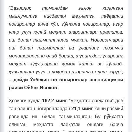
“Вазирлик томонидан эълон қилинган
маълумотга нисбатан меҳнатга лаёқатли
ногиронлар анча кўп. Кўпгина ногиронлар, агар
улар учун қулай меҳнат шароитлари яратилса,
иш билан таъминланиши мумкин. Ногиронларни
иш билан таъминлаш ва уларнинг тизимли
мониторингини олиб бориш, шунингдек, уларнинг
меҳнат ҳуқуқларини ҳимоя қилиш ва қўллаб-
қувватлаш учун алоҳида назоратга олиш зарур”,
– дейди Ўзбекистон ногиронлар ассо
ц
иа
ц
ияси
раиси Ойбек Исоқов.
Ҳозирги кунда
162,2 минг
“меҳнатга лаёқатли” деб
тан олинган ногиронлардан
21,1 минг
киши расмий
равишда иш билан таъминланган. Бу рўйхатга
олинган меҳнатга лаёқатли ёшдаги барча