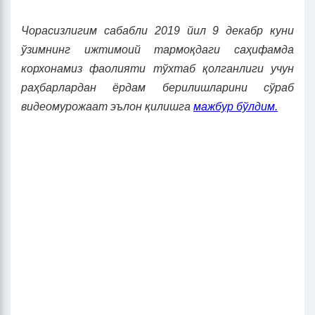
Чорасизлигим сабабли 2019
йил 9 декабр куни
ўзимнинг ижтимоий тармоқдаги саҳифамда
корхонамиз фаолияти тўхтаб қолганлиги учун
раҳбарлардан ёрдам берилишларини сўраб
видеомурожаат эълон қилишга
мажбур бўлдим.