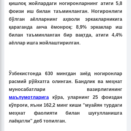
қишлоқ жойлардаги ногиронларнинг атиги 5,8
фоизи иш билан таъминланган. Ногиронлиги
бўлган аёлларнинг аҳволи эркакларникига
қараганда анча ёмонроқ: 8,9% эркаклар иш
билан таъминланган бир вақтда, атиги 4,4%
аёллар ишга жойлаштирилган.
Ўзбекистонда 630 мингдан зиёд ногиронлар
расмий рўйхатга олинган. Бандлик ва меҳнат
муносабатлари вазирлигининг
маълумотларига
кўра, уларнинг 25 фоиздан
кўпроғи, яъни 162,2 минг киши “муайян турдаги
меҳнат фаолияти билан шуғулланишга
лаёқатли” деб топилган.