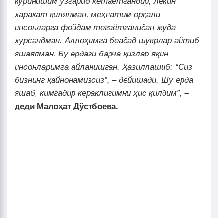
кўринишим ўзгариб кетаётгандир, лекин
ҳаракат қиляпман, меҳнатим орқали
инсонларга фойдам тегаётганидан жуда
хурсандман. Аллоҳимга беадад шукрлар айтиб
яшаяпман. Бу ердаги барча қизлар яқин
инсонларимга айланишган. Ҳазиллашиб: “Сиз
бизнинг қайнонамизсиз”, – дейишади. Шу ерда
яшаб, кимгадир кераклигимни ҳис қилдим”,
–
деди Малоҳат Дўстбоева.