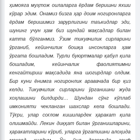
ҳимояга муҳтож оилаларга ёрдам беришни яхши
кўрар эдим. Онамиз бизга ҳар доим ногиронларга
ёрдам беришимиз зарурлигини таъкидлар эди,
шунинг учун ҳам биз шундай мақсадлар билан
катта бўлганмиз. Ўзим тикувчилик сирларини
ўрганиб, кейинчилик бошқа инсонларга ҳам
ўргата бошладим. Турли буюртмалар қабул қила
бошладим, кейинчалик фаолиятимни
кенгайтириш мақсадида яна шогирдлар олдим.
Бир куни ёнимга ногиронлик аравачада бир қиз
келди. Тикувчилик сирларини ўрганишни жуда
хоҳлашини билдирди… Шундан сўнг кўплаб
имконияти чекланган шахслар кела бошлади.
Тўғри, улар соғлом кишилардек ҳаракат қила
олишмайди. Лекин диққат билан ўрганишларини,
ҳаракатларини кўриб, уларга ўргатишни алоҳида