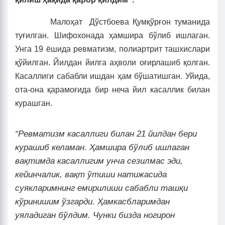
Малоҳат Дўстбоева Қумқўрғон туманида
туғилган. Шифохонада ҳамшира бўлиб ишлаган.
Унга 19 ёшида ревматизм, полиартрит ташхислари
қўйилган. Йилдан йилга аҳволи оғирлашиб қолган.
Касаллиги сабабли ишдан ҳам бўшатишган. Уйида,
ота-она қарамоғида бир неча йил касаллик билан
курашган.
“Ревматизм касаллиги билан 21 йилдан бери
курашиб келаман. Ҳамшира бўлиб ишлаган
вақти
м
да касаллигим унча сезилмас эди,
кейинчалик, вақт ўтиши натижасида
суякларимнинг емирилиши сабабли ташқи
кўринишим ўзгарди. Ҳамкасбларимдан
уяладиган бўлдим. Чунки бизда ногирон