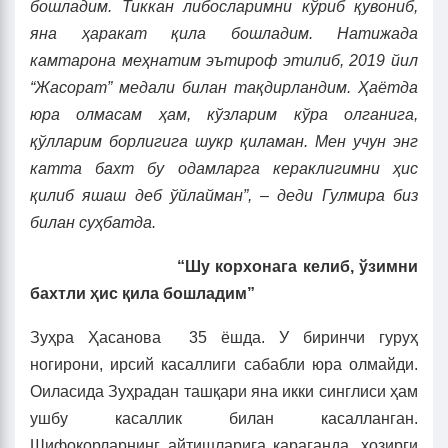
бошладим. Тиккан либосларимни кўриб қувониб,
яна ҳаракат қила бошладим. Натижада
камтарона меҳнатим эътироф этилиб, 2019 йил
“Жасорат” медали билан тақдирландим. Ҳаётда
юра олмасам ҳам, кўзларим кўра олганига,
қўлларим борлигига шукр қиламан. Мен учун энг
катта бахт бу одамларга кераклиги
м
ни ҳис
қилиб яшаш деб ўйлайман”, – деди Гулмира биз
билан суҳбатда.
“Шу корхонага келиб, ўзимни
бахтли ҳис қила бошладим”
Зуҳра Ҳасанова 35 ёшда. У биринчи гуруҳ
ногирони, ирсий касаллиги сабабли юра олмайди.
Оиласида Зуҳрадан ташқари яна икки синглиси ҳам
ушбу касаллик билан касалланган.
Шифокорларнинг айтишларига қараганда, ҳозирги