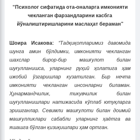
“Психолог сифатида ота-оналарга имконияти
чекланган фарзандларини касбга
йўналиштиришларини маслаҳат бераман”
Шоира Исакова:
“Тадқиқотларимиз давомида
шунга амин бўлдимки, имконияти чекланган
шахслар бирор-бир машғулот билан
шуғ
ул
ланишса, уларнинг руҳий ҳолатига ҳам
ижобий ўзгаришлар кузатилган. Бир нечта
имконияти чекланган инсонларни биламан.
Ҳунармандчилик, тикувчилик билан
шуғулланишлари натижасида кўплаб ютуқларга
эришганлар. Севимли машғулоти билан доимий
машғуллик
лари сабабли уларнинг ҳаётга ва
яшашга бўлган қизиқишлари ҳам ортган.