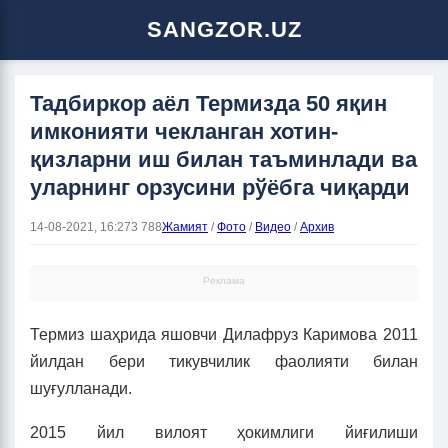
SANGZOR.UZ
Тадбиркор аёл Термизда 50 яқин
имконияти чекланган хотин-
қизларни иш билан таъминлади ва
уларнинг орзусини рўёбга чиқарди
14-08-2021, 16:27
3 788
Жамият
/
Фото
/
Видео
/
Архив
Реклама
Термиз шаҳрида яшовчи Дилафруз Каримова 2011
йилдан бери тикувчилик фаолияти билан
шуғулланади.
2015 йил вилоят ҳокимлиги йиғилиши