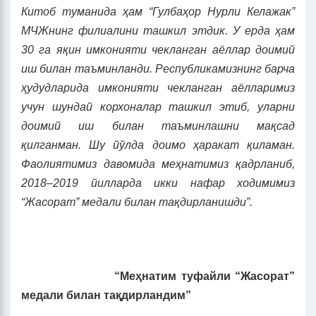
Китоб туманида ҳам “Гулбаҳор Нурли Келажак”
МЧЖнинг филиалини ташкил этдик. У ерда ҳам
30 га яқин имконияти чекланган аёллар доимий
иш билан таъминланди. Республикамизнинг барча
ҳудудларида имконияти чекланган аёлларимиз
учун шундай корхоналар ташкил этиб, уларни
доимий иш билан таъминлашни мақсад
қилганман. Шу йўлда доимо ҳаракат қиламан.
Фаолиятимиз давомида меҳнатимиз қадрланиб,
2018–2019
йилларда икки нафар ходимимиз
“Жасорат” медали билан тақдирланишди”.
“Меҳнатим туфайли “Жасорат”
медали билан тақдирландим”