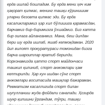
ерда ишлай бошладим. Бу ерда мени ҳеч ким
ҳақорат қилмас, менинг ташқи кўринишим
уларни безовта қилмас эди. Бу ерда
касаликларимиз ҳар хил бўлишига қарамасдан,
барчамиз бир-биримизга ўхшаймиз. Биз катта
бир оилага айланганмиз. Мана, беш йилдан
бери шу ерда ишлаб, яшаб келмоқдаман. 2020
йил вилоят прокуратураси томонидан бизга
барча шароитлар яратиб берилди.
Корхонамизда ҳатто спорт майдончаси
ташкил қилиниб, спорт анжомлари ҳам
келтирилди. Ҳар кун ишдан сўнг спорт
анжомлари воситасида машқлар бажараман.
Ревматизм касаллигида спорт билан
шуғулланиш жуда фойдали саналади. Ҳозирда
шукр қилишни ўргандим, тўғри, ташқи