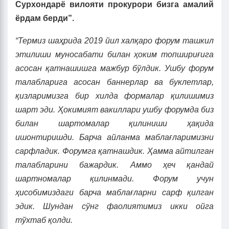
Сурхондарё вилояти прокурори бизга амалий
ёрдам берди”.
“Термиз шаҳрида 2019
йил халқаро форум ташкил
этилиши муносабати билан ҳоким топшириғига
асосан қатнашишга мажбур бўлдик. Ушбу форум
талабларига асосан ба
н
нерлар ва буклетлар,
қизларимизга бир хилда формалар қилишимиз
шарт эди. Ҳокимият вакиллари ушбу форумда биз
билан шартомалар қилиниши ҳақида
ишонтиришди. Барча айланма маблағларимизни
сарфладик. Форумга қатнашдик. Ҳамма айтилган
талабларини бажардик. Аммо ҳеч қандай
шартномалар қилинмади. Форум учун
ҳисобимиздаги барча маблағларни сарф қилган
эдик. Шундан сўнг фаолиятимиз икки ойга
тўхтаб қолди.