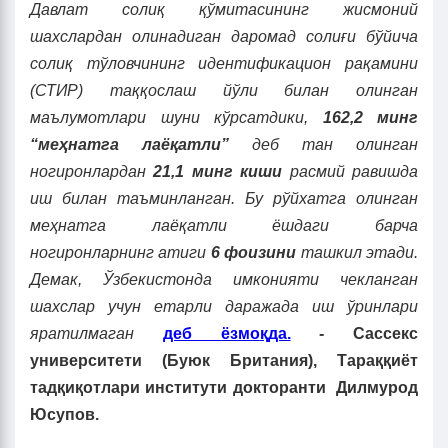
Давлат солиқ қўмитасининг жисмоний
шахслардан олинадиган даромад солиғи бўйича
солиқ тўловчининг идентифика
ц
ион рақамини
(СТИР) таққослаш йўли билан олинган
маълумотлари шуни кўрсатдики,
162,2 минг
“меҳнатга лаёқатли”
деб тан олинган
ногиронлардан
21,1 минг киши
расмий равишда
иш билан таъминланган. Бу рўйхатга олинган
меҳнатга лаёқатли ёшдаги барча
ногиронларнинг атиги
6 фоизини
ташкил этади.
Демак, Ўзбекистонда имконияти чекланган
шахслар учун етарли дараж
а
да иш ўринлари
яратилмаган
деб ёзмо
қ
да.
-
Сассекс
университети (Буюк Британия), Тараққиёт
тадқиқотлари институти докторанти
Дилмурод
Юсупов
.