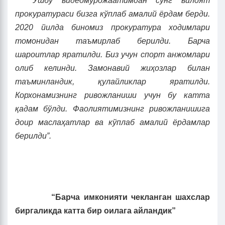
Ушбу видеомурожаатимдан сўнг вилоят
прокуратураси бизга кўплаб амалий ёрдам берди.
2020 йилда биномиз прокуратура ходимлари
томонидан таъмирлаб берилди. Барча
шароитлар яратилди. Биз учун спорт анжомлари
олиб келинди. Замонавий жиҳозлар билан
таъминландик, қулайликлар яратилди.
Корхонамизнинг ривожланиш
и
учун бу катта
қадам бўлди. Фаолиятимизнинг ривожланишига
доир маслаҳатлар ва кўплаб амалий ёрдамлар
берилди”.
“Барча имконияти чекланган шахслар
биргаликда катта бир оилага айландик”