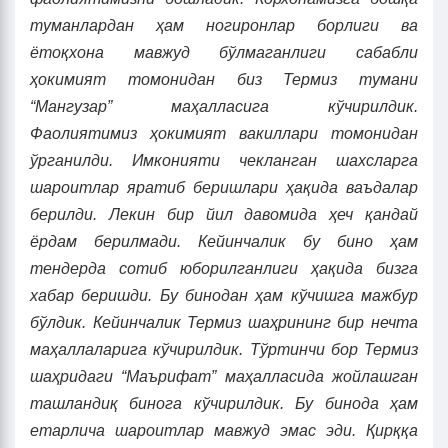
туманлардан ҳам ногиронлар борлиги ва
ётоқхона мав
ж
уд бўлмаганлиги сабабли
ҳокимият томонидан биз Термиз тумани
“Мангузар” маҳалласига кўчирилдик.
Фаолиятимиз ҳокимият вакиллари томонидан
ўрганилди. Имконияти чекланган шахсларга
шароитлар яратиб беришлари ҳақида ваъдалар
берилди. Лекин бир йил давомида ҳеч қандай
ёрдам берилмади. Кейинчалик бу бино ҳам
тендерда сотиб юборилганлиги ҳақида бизга
хабар беришди. Бу бинодан ҳам кўчишга мажбур
бўлдик. Кейинчалик Термиз шаҳрининг бир нечта
маҳаллаларига кўчирилдик. Тўртинчи бор Термиз
шаҳридаги “Ма
ъ
рифат” маҳалласида жойлашган
ташландиқ бинога кўчирилдик. Бу бинода ҳам
етарлича шароитлар мавжуд эмас эди. Қирққа