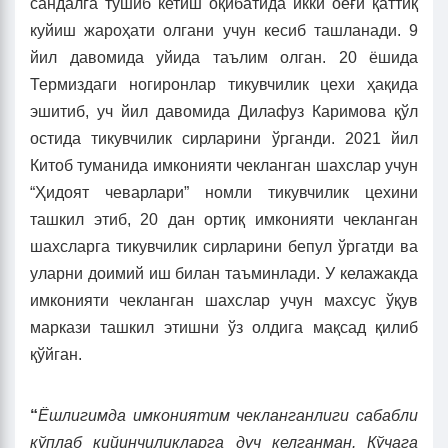
сандалга тушиб кетиш оқибатида икки оёғи қаттиқ
куйиш жароҳати олгани учун кесиб ташланади. 9
йил давомида уйида таълим олган. 20 ёшида
Термиздаги ногиронлар тикувчилик цехи ҳақида
эшитиб, уч йил давомида Дилафуз Каримова қўл
остида тикувчилик сирларини ўрганди. 2021 йил
Китоб туманида имконияти чекланган шахслар учун
“Ҳидоят чеварлари” номли тикувчилик цехини
ташкил этиб, 20 дан ортиқ имконияти чекланган
шахсларга тикувчилик сирларини бепул ўргатди ва
уларни доимий иш билан таъминлади. У келажакда
имконияти чекланган шахслар учун махсус ўқув
маркази ташкил этишни ўз олдига мақсад қилиб
қўйган.
“
Ёшлигимда имкониятим чекланганлиги сабабли
кўплаб қийинчиликларга дуч келганман. Кўчага