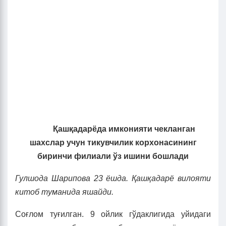
Қашқадарёда имконияти чекланган
шахслар учун тикувчилик корхонасининг
биринчи филиали ўз ишини бошлади
Гулшода Шарипова 23 ёшда. Қашқадарё вилояти
китоб туманида яшайди.
Соғлом туғилган. 9 ойлик гўдаклигида уйидаги