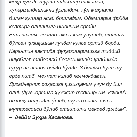
меҳр қўйиб, турли либослар тикишни,
ҳунармандчиликни ўргандим, қўл меҳнати
билан гуллар ясай бошладим. Одамларга фойда
келтира олишимга ишончим ортди.
Ёлғизлигим, касалигимни ҳам унутиб, яшашга
бўлган қизиқишим кундан кунга ортиб борди.
Карантин вақтида фуқароларимизга тиббий
ниқоблар тайёрлаб берганимизда қалбимда
ғурур ва ишонч пайдо бўлди. 3 йилдан буён шу
ерда яшаб, меҳнат қилиб келмоқдаман.
Дизайнерлик соҳасига қизиққаним учун бу йил
олий ўқув юртига
ҳ
ужжат топширдим. Ижодий
имтиҳонларидан ўтиб, шу соҳанинг яхши
мутахассиси бўлиб етишишни мақсад қилдим”,
–
дейди Зуҳра Ҳасанова.