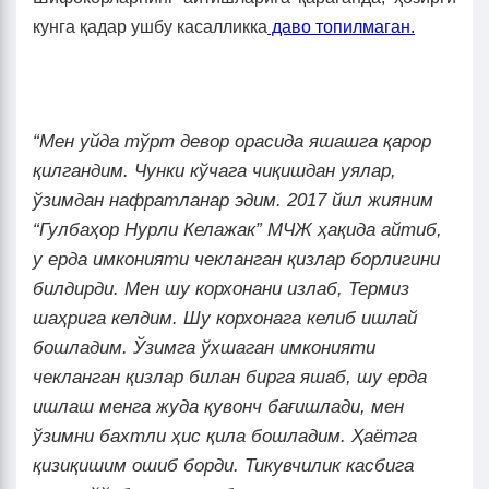
кунга қадар ушбу касалликка
даво топилмаган.
“Мен уйда тўрт девор орасида яшашга қарор
қилгандим. Чунки кўчага чиқишдан уялар,
ўзимдан нафратланар эдим. 2017 йил жияним
“Гулбаҳор Нурли Келажак” МЧЖ ҳақида айтиб,
у ерда имконияти чекланган қизлар борлигини
билдирди. Мен шу корхонани излаб, Термиз
шаҳрига келдим. Шу корхонага келиб ишлай
бошладим. Ўзимга ўхшаган имконияти
чекланган қизлар билан бирга яшаб, шу ерда
ишлаш менга жуда қувонч бағишлади, мен
ўзимни бахтли ҳис қила бошладим. Ҳаётга
қизиқишим ошиб борди. Тикувчилик касбига