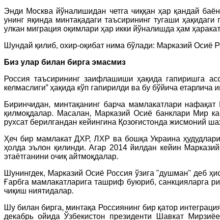
Энди Москва йўналишидан четга чиққан ҳар қандай баё
унинг яқинда минтақадаги таъсирининг тугаши ҳақидаги 
улкан миграция оқимлари ҳар икки йўналишда ҳам ҳарака
Шундай қилиб, охир-оқибат нима бўлади: Марказий Осиё 
Биз улар билан бирга эмасмиз
Россия таъсирининг заифлашиши ҳақида гапиришга асос
келмаслиги” ҳақида кўп гапирилди ва бу бўйича етарлича 
Биринчидан, минтақанинг барча мамлакатлари нафақат 
қилмоқдалар. Масалан, Марказий Осиё банклари Мир к
рухсат берилгандан кейингина Қозоғистонда жисмоний ша
Ҳеч бир мамлакат ДХР, ЛХР ва бошқа Украина ҳудудлари
ҳолда эълон қилинди. Агар 2014 йилдан кейин Маркази
этаётганини очиқ айтмоқдалар.
Шунингдек, Марказий Осиё Россия ўзига "душман" деб ҳ
Ғарбга мамлакатларига ташриф буюриб, санкцияларга р
чиқиш ниятидалар.
Шу билан бирга, минтақа Россиянинг бир қатор интеграци
декабрь ойида Ўзбекистон президенти Шавкат Мирзиё