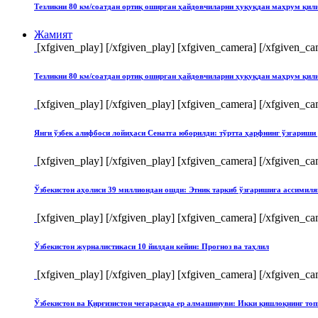
Тезликни 80 км/соатдан ортиқ оширган ҳайдовчиларни ҳуқуқдан маҳрум қи
Жамият
[xfgiven_play]
[/xfgiven_play] [xfgiven_camera]
[/xfgiven_ca
Тезликни 80 км/соатдан ортиқ оширган ҳайдовчиларни ҳуқуқдан маҳрум қи
[xfgiven_play]
[/xfgiven_play] [xfgiven_camera]
[/xfgiven_ca
Янги ўзбек алифбоси лойиҳаси Сенатга юборилди: тўртта ҳарфнинг ўзгари
[xfgiven_play]
[/xfgiven_play] [xfgiven_camera]
[/xfgiven_ca
Ўзбекистон аҳолиси 39 миллиондан ошди: Этник таркиб ўзгаришига ассимиля
[xfgiven_play]
[/xfgiven_play] [xfgiven_camera]
[/xfgiven_ca
Ўзбекистон журналистикаси 10 йилдан кейин: Прогноз ва таҳлил
[xfgiven_play]
[/xfgiven_play] [xfgiven_camera]
[/xfgiven_ca
Ўзбекистон ва Қирғизистон чегарасида ер алмашинуви: Икки қишлоқнинг т