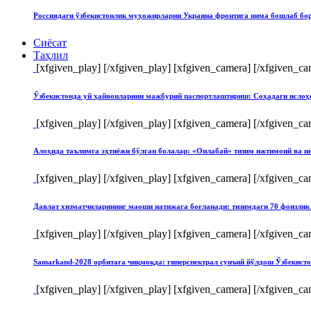
Россиядаги ўзбекистонлик муҳожирларни Украина фронтига нима бошлаб бо
Сиёсат
Таҳлил
[xfgiven_play]
[/xfgiven_play] [xfgiven_camera]
[/xfgiven_ca
Ўзбекистонда уй ҳайвонларини мажбурий паспортлаштириш: Соҳадаги ислоҳ
[xfgiven_play]
[/xfgiven_play] [xfgiven_camera]
[/xfgiven_ca
Алоҳида таълимга эҳтиёжи бўлган болалар: «Оилабай» тизим ижтимоий ва и
[xfgiven_play]
[/xfgiven_play] [xfgiven_camera]
[/xfgiven_ca
Давлат хизматчиларининг маоши натижага боғланади: тизимдаги 70 фоизлик 
[xfgiven_play]
[/xfgiven_play] [xfgiven_camera]
[/xfgiven_ca
Samarkand-2028 орбитага чиқмоқда: гиперспектрал сунъий йўлдош Ўзбекист
[xfgiven_play]
[/xfgiven_play] [xfgiven_camera]
[/xfgiven_ca