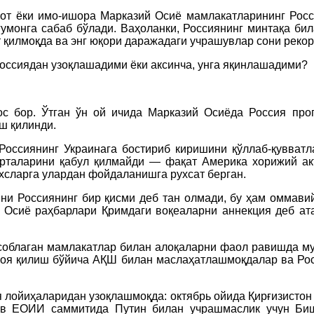
нот ёки имо-ишора Марказий Осиё мамлакатларининг Рос
гумонга сабаб бўлади. Ваҳоланки, Россиянинг минтақа би
т қилмоқда ва энг юқори даражадаги учрашувлар сони реко
Россиядан узоқлашадими ёки аксинча, унга яқинлашадими?
 бор. Ўтган ўн ой ичида Марказий Осиёда Россия проп
иш қилинди.
Россиянинг Украинага бостириб киришини қўллаб-қувватл
арталарини қабул қилмайди — фақат Америка хорижий а
хсларга улардан фойдаланишга рухсат берган.
ни Россиянинг бир қисми деб тан олмади, бу ҳам оммави
й Осиё раҳбарлари Қримдаги воқеаларни аннекция деб ат
исоблаган мамлакатлар билан алоқаларни фаол равишда му
иоя қилиш бўйича АҚШ билан маслаҳатлашмоқдалар ва Рос
я лойиҳаларидан узоқлашмоқда: октябрь ойида Қирғизисто
ев ЕОИИ саммитида Путин билан учрашмаслик учун Биш