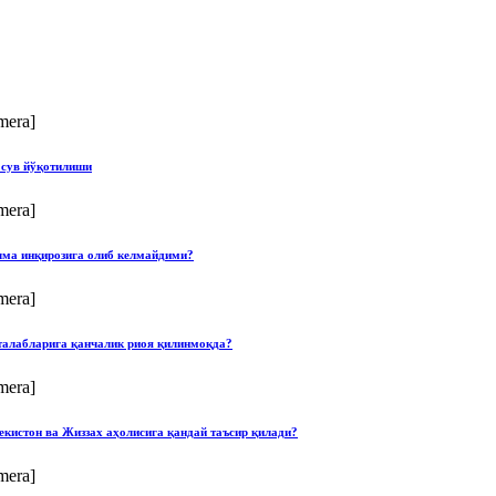
mera]
 сув йўқотилиши
mera]
илма инқирозига олиб келмайдими?
mera]
талабларига қанчалик риоя қилинмоқда?
mera]
екистон ва Жиззах аҳолисига қандай таъсир қилади?
mera]