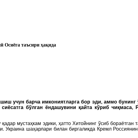
 Осиёга таъсири ҳақида
иш учун барча имкониятларга бор эди, аммо бунинг ў
 сиёсатга бўлган ёндашувини қайта кўриб чиқмаса, 
қадар мустаҳкам эдики, ҳатто Хитойнинг ўсиб бораётган 
. Украина шаҳарлари билан биргаликда Кремл Россиянинг