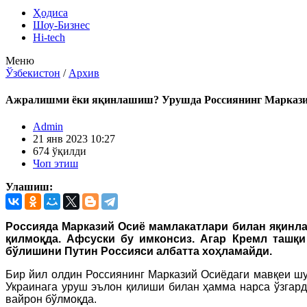
Ҳодиса
Шоу-Бизнес
Hi-tech
Меню
Ўзбекистон
/
Архив
Ажралишми ёки яқинлашиш? Урушда Россиянинг Марказий
Admin
21 янв 2023 10:27
674 ўқилди
Чоп этиш
Улашиш:
Россияда Марказий Осиё мамлакатлари билан яқинлаш
қилмоқда. Афсуски бу имконсиз. Агар Кремл ташқи
бўлишини Путин Россияси албатта хоҳламайди.
Бир йил олдин Россиянинг Марказий Осиёдаги мавқеи шу 
Украинага уруш эълон қилиши билан ҳамма нарса ўзгарди
вайрон бўлмоқда.