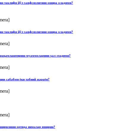
лиш таклифи йўл хавфсизлигини ошира оладими?
mera]
лиш таклифи йўл хавфсизлигини ошира оладими?
mera]
ши рақамлаштириш муаммоларини ҳал этадими?
mera]
ция сабабми ёки табиий жараён?
mera]
mera]
опширилиши ортида нималар яширин?