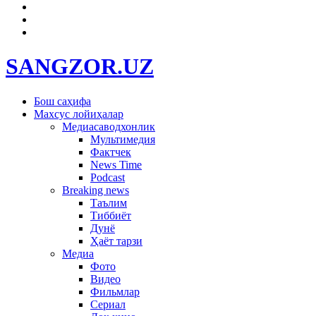
SANGZOR.UZ
Бош саҳифа
Махсус лойиҳалар
Медиасаводхонлик
Мультимедия
Фактчек
News Time
Podcast
Breaking news
Таълим
Тиббиёт
Дунё
Ҳаёт тарзи
Медиа
Фото
Видео
Фильмлар
Сериал