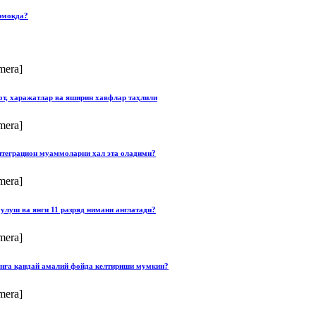
рмоқда?
mera]
от, харажатлар ва яширин хавфлар таҳлили
mera]
нтеграцион муаммоларни ҳал эта оладими?
mera]
улуш ва янги 11 разряд нимани англатади?
mera]
онга қандай амалий фойда келтириши мумкин?
mera]