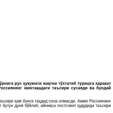
рнига рус ҳукумати вақтни тўхтатиб туришга ҳаракат
Россиянинг минтақадаги таъсири сусаяди ва бундай
таъсири ҳам бунга таҳдид сола олмасди. Аммо Россиянинг
 бутун дунё бўйлаб, айниқса постсовет ҳудудида таъсири