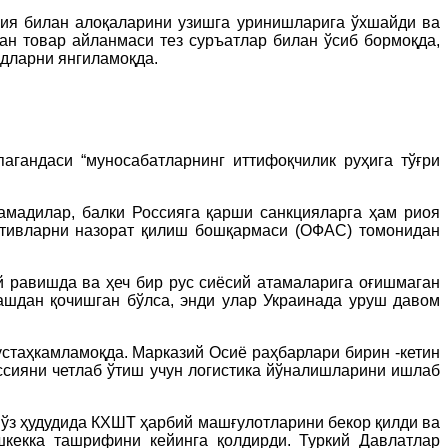
сия билан алоқаларини узишга уринишларига ўхшайди ва
лан товар айланмаси тез суръатлар билан ўсиб бормоқда,
рдларни янгиламоқда.
агандаси “муносабатларнинг иттифоқчилик руҳига тўғри
амадилар, балки Россияга қарши санкцияларга ҳам риоя
ктивларни назорат қилиш бошқармаси (ОФАC) томонидан
й равишда ва ҳеч бир рус сиёсий атамаларига оғишмаган
ашдан қочишган бўлса, энди улар Украинада уруш давом
стаҳкамламоқда. Марказий Осиё раҳбарлари бирин -кетин
сияни четлаб ўтиш учун логистика йўналишларини ишлаб
н ўз ҳудудида КХШТ ҳарбий машғулотларини бекор қилди ва
кекка ташрифини кейинга қолдирди. Туркий Давлатлар