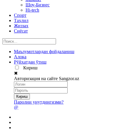
Шоу-Бизнес
Hi-tech
Спорт
Таҳлил
Жиззах
Сиёсат
Маълумотлардан фойдаланиш
Алоқа
Рўйхатдан ўтиш
Кириш
✖
Авторизация на сайте Sangzor.uz
Паролни унутдингизми?
@