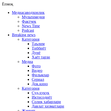
Ёпмоқ
Медиасаводхонлик
Мультимедия
Фактчек
News Time
Podcast
Breaking news
Категория
Таълим
Тиббиёт
Дунё
Ҳаёт тарзи
Медиа
Фото
Видео
Фильмлар
Сериал
Док.кино
Категория
Суд-ҳуқуқ
Иқтисодиёт
Солиқ хабарлари
Давлат хизматлари
Жамият