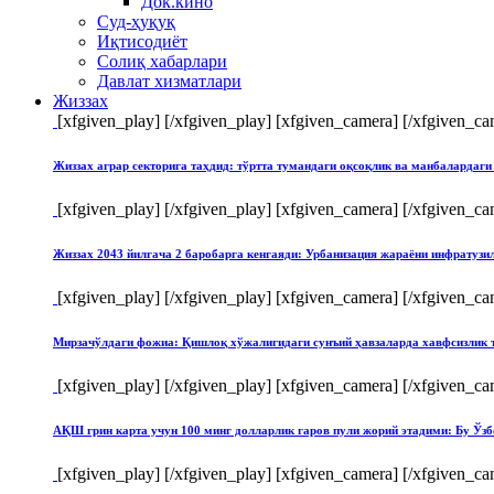
Док.кино
Суд-ҳуқуқ
Иқтисодиёт
Солиқ хабарлари
Давлат хизматлари
Жиззах
[xfgiven_play]
[/xfgiven_play] [xfgiven_camera]
[/xfgiven_ca
Жиззах аграр секторига таҳдид: тўртта тумандаги оқсоқлик ва манбалардаги
[xfgiven_play]
[/xfgiven_play] [xfgiven_camera]
[/xfgiven_ca
Жиззах 2043 йилгача 2 баробарга кенгаяди: Урбанизация жараёни инфратуз
[xfgiven_play]
[/xfgiven_play] [xfgiven_camera]
[/xfgiven_ca
Мирзачўлдаги фожиа: Қишлоқ хўжалигидаги сунъий ҳавзаларда хавфсизлик 
[xfgiven_play]
[/xfgiven_play] [xfgiven_camera]
[/xfgiven_ca
АҚШ грин карта учун 100 минг долларлик гаров пули жорий этадими: Бу Ўзб
[xfgiven_play]
[/xfgiven_play] [xfgiven_camera]
[/xfgiven_ca