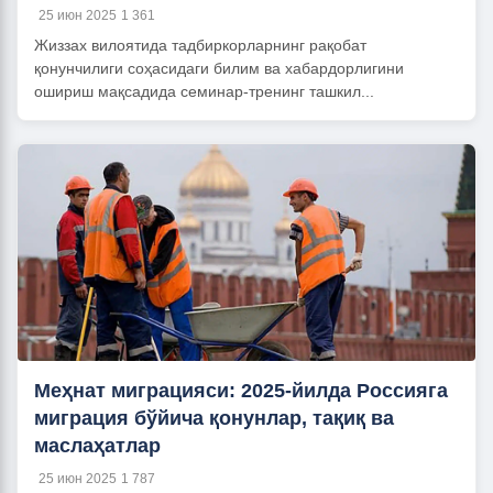
25 июн 2025
1 361
Жиззах вилоятида тадбиркорларнинг рақобат
қонунчилиги соҳасидаги билим ва хабардорлигини
ошириш мақсадида семинар-тренинг ташкил...
Меҳнат миграцияси: 2025-йилда Россияга
миграция бўйича қонунлар, тақиқ ва
маслаҳатлар
25 июн 2025
1 787