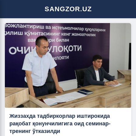
SANGZOR.UZ
Жиззахда тадбиркорлар иштирокида
рақобат қонунчилигига оид семинар-
тренинг ўтказилди