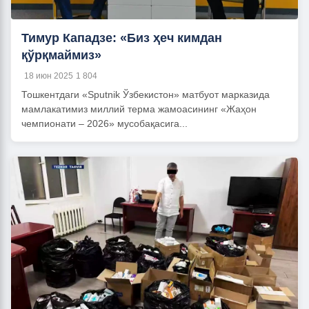
Тимур Кападзе: «Биз ҳеч кимдан
қўрқмаймиз»
18 июн 2025
1 804
Тошкентдаги «Sputnik Ўзбекистон» матбуот марказида
мамлакатимиз миллий терма жамоасининг «Жаҳон
чемпионати – 2026» мусобақасига...