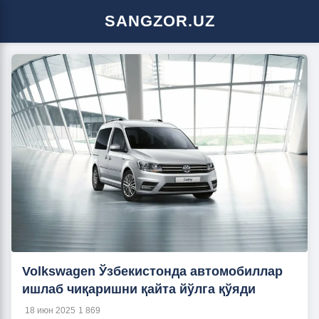
SANGZOR.UZ
Volkswagen Ўзбекистонда автомобиллар
ишлаб чиқаришни қайта йўлга қўяди
18 июн 2025
1 869