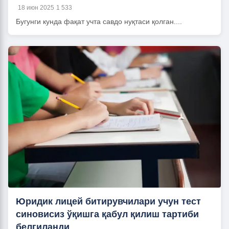
18 июн 2025
1 533
Бугунги кунда фақат учта савдо нуқтаси қолган....
Юридик лицей битирувчилари учун тест
синовисиз ўқишга қабул қилиш тартиби
белгиланди