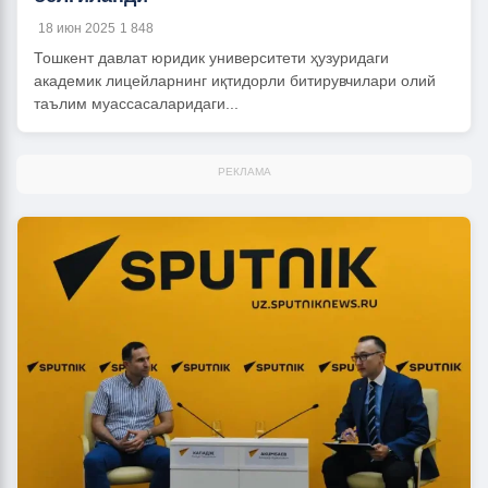
18 июн 2025
1 848
Тошкент давлат юридик университети ҳузуридаги
академик лицейларнинг иқтидорли битирувчилари олий
таълим муассасаларидаги...
РЕКЛАМА