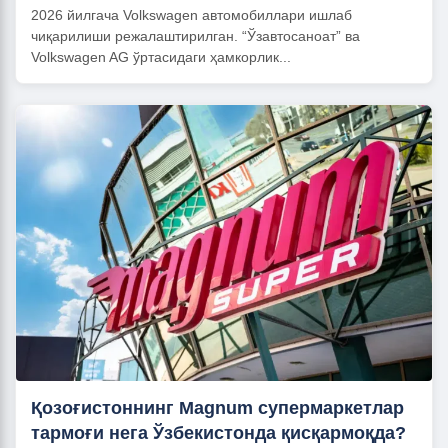
2026 йилгача Volkswagen автомобиллари ишлаб
чиқарилиши режалаштирилган. “Ўзавтосаноат” ва
Volkswagen AG ўртасидаги ҳамкорлик...
Қозоғистоннинг Magnum супермаркетлар
тармоғи нега Ўзбекистонда қисқармоқда?