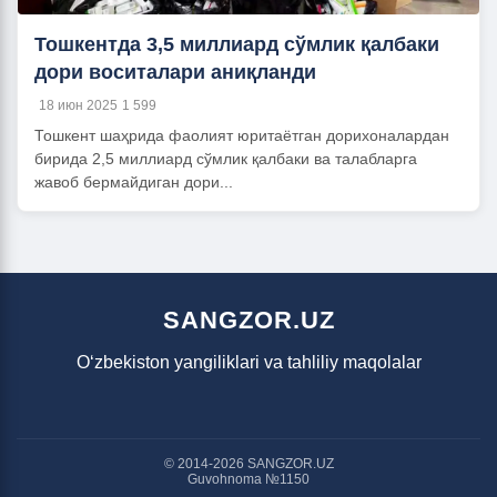
Тошкентда 3,5 миллиард сўмлик қалбаки
дори воситалари аниқланди
18 июн 2025
1 599
Тошкент шаҳрида фаолият юритаётган дорихоналардан
бирида 2,5 миллиард сўмлик қалбаки ва талабларга
жавоб бермайдиган дори...
SANGZOR.UZ
O‘zbekiston yangiliklari va tahliliy maqolalar
© 2014-2026 SANGZOR.UZ
Guvohnoma №1150