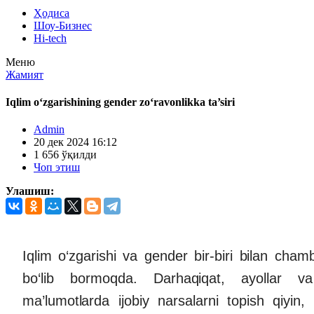
Ҳодиса
Шоу-Бизнес
Hi-tech
Меню
Жамият
Iqlim o‘zgarishining gender zo‘ravonlikka ta’siri
Admin
20 дек 2024 16:12
1 656 ўқилди
Чоп этиш
Улашиш:
Iqlim o‘zgarishi va gender bir-biri bilan chamb
bo‘lib bormoqda. Darhaqiqat, ayollar va
ma’lumotlarda ijobiy narsalarni topish qiyin