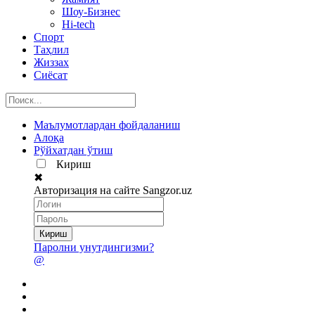
Шоу-Бизнес
Hi-tech
Спорт
Таҳлил
Жиззах
Сиёсат
Маълумотлардан фойдаланиш
Алоқа
Рўйхатдан ўтиш
Кириш
✖
Авторизация на сайте Sangzor.uz
Паролни унутдингизми?
@