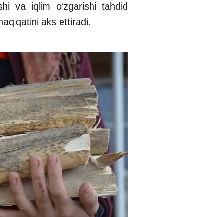
shi va iqlim o‘zgarishi tahdid
aqiqatini aks ettiradi.