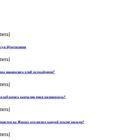
mera]
 сув йўқотилиши
mera]
илма инқирозига олиб келмайдими?
mera]
талабларига қанчалик риоя қилинмоқда?
mera]
екистон ва Жиззах аҳолисига қандай таъсир қилади?
mera]