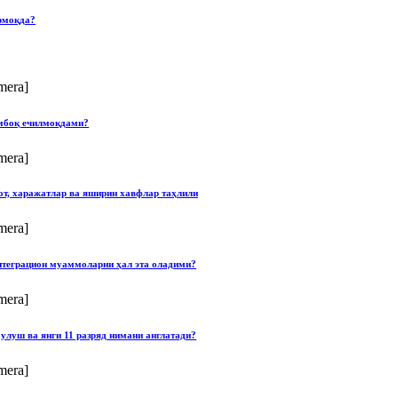
рмоқда?
mera]
умбоқ ечилмоқдами?
mera]
от, харажатлар ва яширин хавфлар таҳлили
mera]
нтеграцион муаммоларни ҳал эта оладими?
mera]
улуш ва янги 11 разряд нимани англатади?
mera]