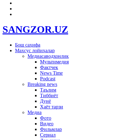
SANGZOR.UZ
Бош саҳифа
Махсус лойиҳалар
Медиасаводхонлик
Мультимедия
Фактчек
News Time
Podcast
Breaking news
Таълим
Тиббиёт
Дунё
Ҳаёт тарзи
Медиа
Фото
Видео
Фильмлар
Сериал