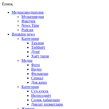
Ёпмоқ
Медиасаводхонлик
Мультимедия
Фактчек
News Time
Podcast
Breaking news
Категория
Таълим
Тиббиёт
Дунё
Ҳаёт тарзи
Медиа
Фото
Видео
Фильмлар
Сериал
Док.кино
Категория
Суд-ҳуқуқ
Иқтисодиёт
Солиқ хабарлари
Давлат хизматлари
Жамият