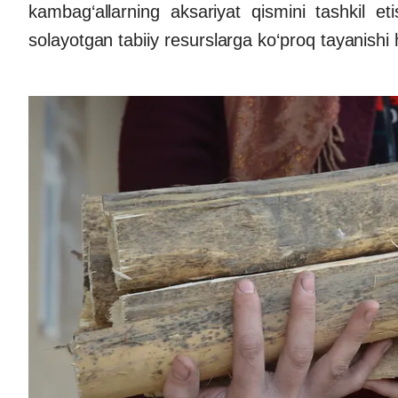
kambag‘allarning aksariyat qismini tashkil eti
solayotgan tabiiy resurslarga ko‘proq tayanishi h