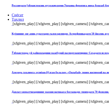
Россиядаги ўзбекистонлик муҳожирларни Украина фронтига нима бошлаб бо
Сиёсат
Таҳлил
[xfgiven_play]
[/xfgiven_play] [xfgiven_camera]
[/xfgiven_ca
Қуёшнинг энг аниқ суратлари эълон қилинди: Астрофизикадаги 50 йиллик ж
[xfgiven_play]
[/xfgiven_play] [xfgiven_camera]
[/xfgiven_ca
Ўзбекистонда уй ҳайвонларини мажбурий паспортлаштириш: Соҳадаги ислоҳ
[xfgiven_play]
[/xfgiven_play] [xfgiven_camera]
[/xfgiven_ca
Алоҳида таълимга эҳтиёжи бўлган болалар: «Оилабай» тизим ижтимоий ва и
[xfgiven_play]
[/xfgiven_play] [xfgiven_camera]
[/xfgiven_ca
Давлат хизматчиларининг маоши натижага боғланади: тизимдаги 70 фоизлик 
[xfgiven_play]
[/xfgiven_play] [xfgiven_camera]
[/xfgiven_ca