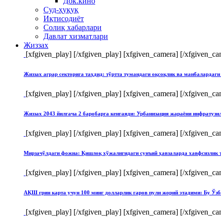
Док.кино
Суд-ҳуқуқ
Иқтисодиёт
Солиқ хабарлари
Давлат хизматлари
Жиззах
[xfgiven_play]
[/xfgiven_play] [xfgiven_camera]
[/xfgiven_ca
Жиззах аграр секторига таҳдид: тўртта тумандаги оқсоқлик ва манбалардаги
[xfgiven_play]
[/xfgiven_play] [xfgiven_camera]
[/xfgiven_ca
Жиззах 2043 йилгача 2 баробарга кенгаяди: Урбанизация жараёни инфратуз
[xfgiven_play]
[/xfgiven_play] [xfgiven_camera]
[/xfgiven_ca
Мирзачўлдаги фожиа: Қишлоқ хўжалигидаги сунъий ҳавзаларда хавфсизлик 
[xfgiven_play]
[/xfgiven_play] [xfgiven_camera]
[/xfgiven_ca
АҚШ грин карта учун 100 минг долларлик гаров пули жорий этадими: Бу Ўзб
[xfgiven_play]
[/xfgiven_play] [xfgiven_camera]
[/xfgiven_ca