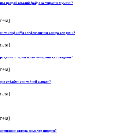
онга қандай амалий фойда келтириши мумкин?
mera]
лиш таклифи йўл хавфсизлигини ошира оладими?
mera]
ши рақамлаштириш муаммоларини ҳал этадими?
mera]
ция сабабми ёки табиий жараён?
mera]
mera]
опширилиши ортида нималар яширин?