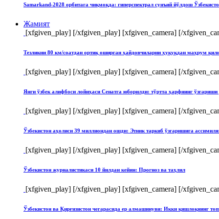
Samarkand-2028 орбитага чиқмоқда: гиперспектрал сунъий йўлдош Ўзбекист
Жамият
[xfgiven_play]
[/xfgiven_play] [xfgiven_camera]
[/xfgiven_ca
Тезликни 80 км/соатдан ортиқ оширган ҳайдовчиларни ҳуқуқдан маҳрум қи
[xfgiven_play]
[/xfgiven_play] [xfgiven_camera]
[/xfgiven_ca
Янги ўзбек алифбоси лойиҳаси Сенатга юборилди: тўртта ҳарфнинг ўзгари
[xfgiven_play]
[/xfgiven_play] [xfgiven_camera]
[/xfgiven_ca
Ўзбекистон аҳолиси 39 миллиондан ошди: Этник таркиб ўзгаришига ассимиля
[xfgiven_play]
[/xfgiven_play] [xfgiven_camera]
[/xfgiven_ca
Ўзбекистон журналистикаси 10 йилдан кейин: Прогноз ва таҳлил
[xfgiven_play]
[/xfgiven_play] [xfgiven_camera]
[/xfgiven_ca
Ўзбекистон ва Қирғизистон чегарасида ер алмашинуви: Икки қишлоқнинг т