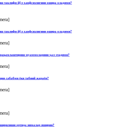
лиш таклифи йўл хавфсизлигини ошира оладими?
mera]
лиш таклифи йўл хавфсизлигини ошира оладими?
mera]
ши рақамлаштириш муаммоларини ҳал этадими?
mera]
ция сабабми ёки табиий жараён?
mera]
mera]
опширилиши ортида нималар яширин?