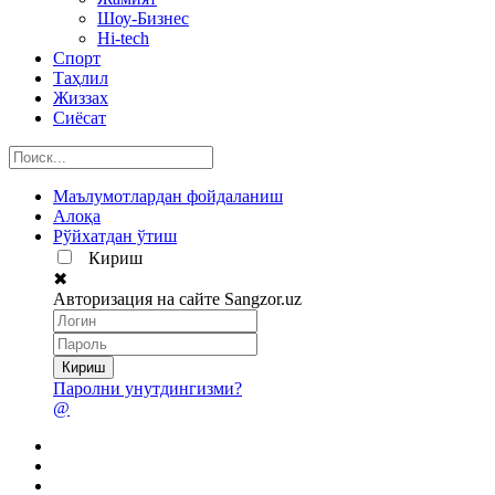
Шоу-Бизнес
Hi-tech
Спорт
Таҳлил
Жиззах
Сиёсат
Маълумотлардан фойдаланиш
Алоқа
Рўйхатдан ўтиш
Кириш
✖
Авторизация на сайте Sangzor.uz
Паролни унутдингизми?
@