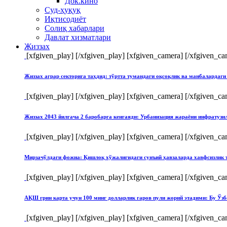
Док.кино
Суд-ҳуқуқ
Иқтисодиёт
Солиқ хабарлари
Давлат хизматлари
Жиззах
[xfgiven_play]
[/xfgiven_play] [xfgiven_camera]
[/xfgiven_ca
Жиззах аграр секторига таҳдид: тўртта тумандаги оқсоқлик ва манбалардаги
[xfgiven_play]
[/xfgiven_play] [xfgiven_camera]
[/xfgiven_ca
Жиззах 2043 йилгача 2 баробарга кенгаяди: Урбанизация жараёни инфратуз
[xfgiven_play]
[/xfgiven_play] [xfgiven_camera]
[/xfgiven_ca
Мирзачўлдаги фожиа: Қишлоқ хўжалигидаги сунъий ҳавзаларда хавфсизлик 
[xfgiven_play]
[/xfgiven_play] [xfgiven_camera]
[/xfgiven_ca
АҚШ грин карта учун 100 минг долларлик гаров пули жорий этадими: Бу Ўзб
[xfgiven_play]
[/xfgiven_play] [xfgiven_camera]
[/xfgiven_ca