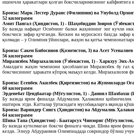
ишончли ҳаракатлари қолган боксчиларимизнинг кайфиятига 
Бронза: Марк Лестер Дуранс (Филиппин) ва Унуболд Орхонт
52 килограмм
Амит Пангал (Ҳиндистон, 1) - Шаҳобиддин Зоиров (Ўзбекистон
Бу вазнда нафақат Осиёнинг балки жаҳоннинг энг кучли икк
боксчиси зафар қучганди. Кескин ва муросасиз баҳсда зафа
қолмади – у Олимпия ўйинлари, жаҳон ва қитъа чемпионатлар
Бронза: Сакен Бибосинов (Қозоғистон, 3) ва Асет Усеналиев 
56 килограмм
Миразизбек Мирзахалилов (Ўзбекистон, 1) - Харкхуу Энх-Ама
Амалдаги жаҳон чемпиони ҳисобланган Миразизбек бу гал қ
боксчисининг ҳаракати кўпроқ маъқул келди. Мирзахалилов фи
Бронза: Есенбек Акилбек (Қирғизистон) ва Жунмилардо Ог
60 килограмм
Эрденебат Цендбаатар (Мўғулистон, 1) - Даниял Шахбахш (Ир
Бу вазнда ярим финалда Абдумалик Ҳалаковни қийинчилик б
иштирок этди. Катталар ўртасидаги мусобақаларга яқинда қў
Бронза: Вариндер Сингх (Ҳиндистон) ва Абдумалик Ҳалаков
64 килограмм
Шива Тапа (Ҳиндистон) - Баатарсух Чинзориг (Мўғулистон, 2
Бу вазнда кутилмаган боксчи финалга чиқди. Шива ярим фина
келди. Элнур Абдураимов Олимпиадада совриндор бўлиш учун