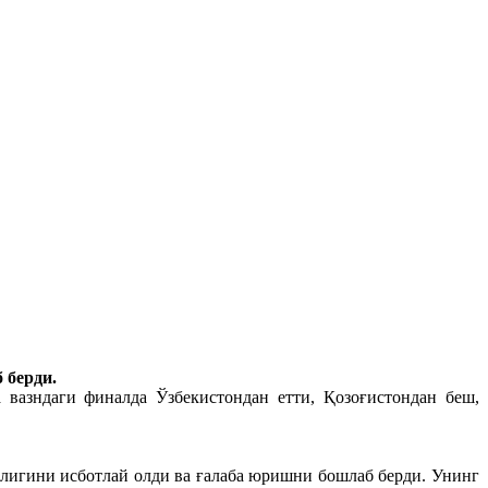
 берди.
 вазндаги финалда Ўзбекистондан етти, Қозоғистондан беш,
рлигини исботлай олди ва ғалаба юришни бошлаб берди. Унинг