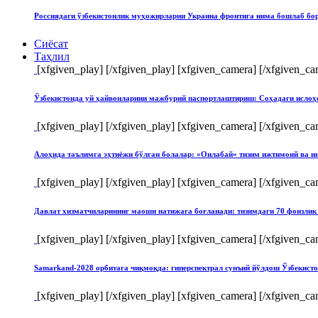
Россиядаги ўзбекистонлик муҳожирларни Украина фронтига нима бошлаб бо
Сиёсат
Таҳлил
[xfgiven_play]
[/xfgiven_play] [xfgiven_camera]
[/xfgiven_ca
Ўзбекистонда уй ҳайвонларини мажбурий паспортлаштириш: Соҳадаги ислоҳ
[xfgiven_play]
[/xfgiven_play] [xfgiven_camera]
[/xfgiven_ca
Алоҳида таълимга эҳтиёжи бўлган болалар: «Оилабай» тизим ижтимоий ва и
[xfgiven_play]
[/xfgiven_play] [xfgiven_camera]
[/xfgiven_ca
Давлат хизматчиларининг маоши натижага боғланади: тизимдаги 70 фоизлик 
[xfgiven_play]
[/xfgiven_play] [xfgiven_camera]
[/xfgiven_ca
Samarkand-2028 орбитага чиқмоқда: гиперспектрал сунъий йўлдош Ўзбекист
[xfgiven_play]
[/xfgiven_play] [xfgiven_camera]
[/xfgiven_ca