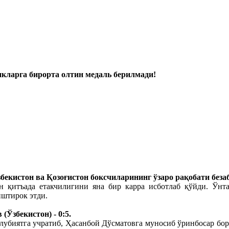
икларга бирорта олтин медаль берилмади!
екистон ва Қозоғистон боксчиларининг ўзаро рақобати безаб
он қитъада етакчилигини яна бир карра исботлаб қўйди. Ўнта
иштирок этди.
Ўзбекистон) - 0:5.
ғлубиятга учратиб, Ҳасанбой Дўсматовга муносиб ўринбосар бо