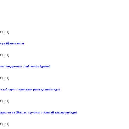
mera]
 сув йўқотилиши
mera]
илма инқирозига олиб келмайдими?
mera]
талабларига қанчалик риоя қилинмоқда?
mera]
екистон ва Жиззах аҳолисига қандай таъсир қилади?
mera]