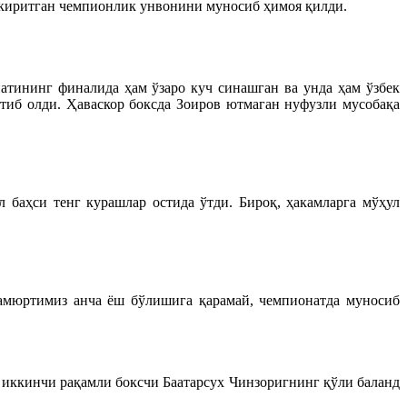
 киритган чемпионлик унвонини муносиб ҳимоя қилди.
атининг финалида ҳам ўзаро куч синашган ва унда ҳам ўзбек
тиб олди. Ҳаваскор боксда Зоиров ютмаган нуфузли мусобақа
баҳси тенг курашлар остида ўтди. Бироқ, ҳакамларга мўҳул
амюртимиз анча ёш бўлишига қарамай, чемпионатда муносиб
 иккинчи рақамли боксчи Баатарсух Чинзоригнинг қўли баланд