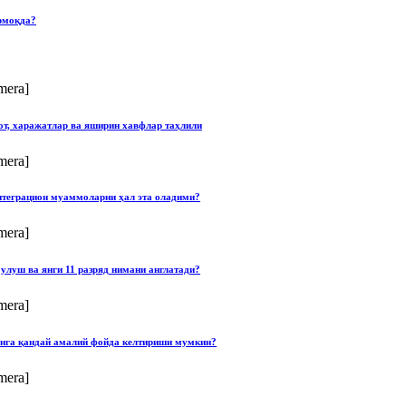
рмоқда?
mera]
от, харажатлар ва яширин хавфлар таҳлили
mera]
нтеграцион муаммоларни ҳал эта оладими?
mera]
улуш ва янги 11 разряд нимани англатади?
mera]
онга қандай амалий фойда келтириши мумкин?
mera]