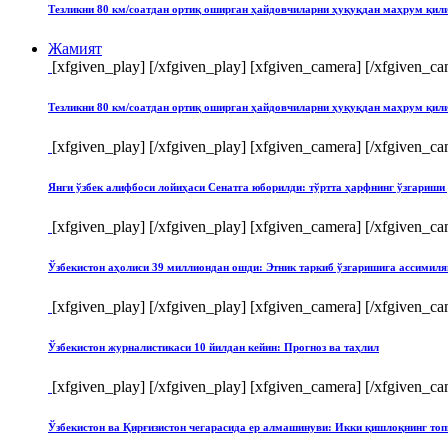
Тезликни 80 км/соатдан ортиқ оширган ҳайдовчиларни ҳуқуқдан маҳрум қи
Жамият
[xfgiven_play]
[/xfgiven_play] [xfgiven_camera]
[/xfgiven_ca
Тезликни 80 км/соатдан ортиқ оширган ҳайдовчиларни ҳуқуқдан маҳрум қи
[xfgiven_play]
[/xfgiven_play] [xfgiven_camera]
[/xfgiven_ca
Янги ўзбек алифбоси лойиҳаси Сенатга юборилди: тўртта ҳарфнинг ўзгари
[xfgiven_play]
[/xfgiven_play] [xfgiven_camera]
[/xfgiven_ca
Ўзбекистон аҳолиси 39 миллиондан ошди: Этник таркиб ўзгаришига ассимиля
[xfgiven_play]
[/xfgiven_play] [xfgiven_camera]
[/xfgiven_ca
Ўзбекистон журналистикаси 10 йилдан кейин: Прогноз ва таҳлил
[xfgiven_play]
[/xfgiven_play] [xfgiven_camera]
[/xfgiven_ca
Ўзбекистон ва Қирғизистон чегарасида ер алмашинуви: Икки қишлоқнинг т