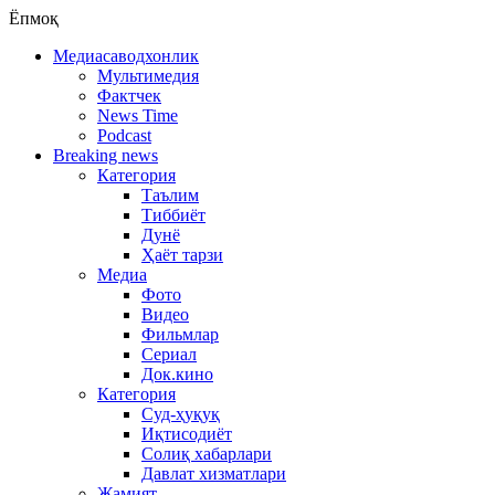
Ёпмоқ
Медиасаводхонлик
Мультимедия
Фактчек
News Time
Podcast
Breaking news
Категория
Таълим
Тиббиёт
Дунё
Ҳаёт тарзи
Медиа
Фото
Видео
Фильмлар
Сериал
Док.кино
Категория
Суд-ҳуқуқ
Иқтисодиёт
Солиқ хабарлари
Давлат хизматлари
Жамият