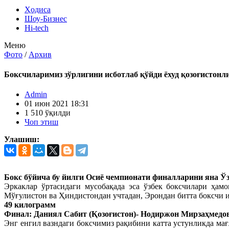
Ҳодиса
Шоу-Бизнес
Hi-tech
Меню
Фото
/
Архив
Боксчиларимиз зўрлигини исботлаб қўйди ёхуд қозоғистонл
Admin
01 июн 2021 18:31
1 510 ўқилди
Чоп этиш
Улашиш:
Бокс бўйича бу йилги Осиё чемпионати финалларини яна Ўзб
Эркаклар ўртасидаги мусобақада эса ўзбек боксчилари ҳам
Мўғулистон ва Ҳиндистондан учтадан, Эрондан битта боксчи 
49 килограмм
Финал: Даниял Сабит (Қозоғистон)- Нодиржон Мирзаҳмедов (
Энг енгил вазндаги боксчимиз рақибини катта устунликда ма