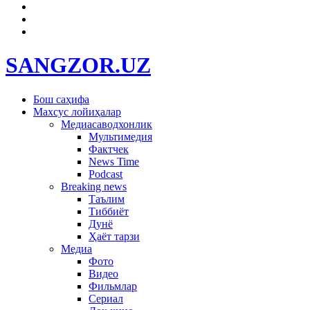
SANGZOR.UZ
Бош саҳифа
Махсус лойиҳалар
Медиасаводхонлик
Мультимедия
Фактчек
News Time
Podcast
Breaking news
Таълим
Тиббиёт
Дунё
Ҳаёт тарзи
Медиа
Фото
Видео
Фильмлар
Сериал