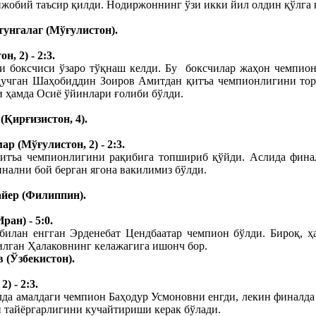
ижобий таъсир қилди. Нодиржоннинг ўзи икки йил олдин қўлга
унгалаг (Мўғулистон).
, 2) - 2:3.
и боксчиси ўзаро тўқнаш келди. Бу боксчилар жаҳон чемпион
р қучган Шаҳобиддин Зоиров Амитдан қитъа чемпионлигини тор
и ҳамда Осиё ўйинлари ғолиби бўлди.
(Қирғизистон, 4).
р (Мўғулистон, 2) - 2:3.
итъа чемпионлигини рақибига топшириб қўйди. Аслида финал 
нални бой берган ягона вакилимиз бўлди.
айер (Филиппин).
ан) - 5:0.
илан енгган Эрденебат Цендбаатар чемпион бўлди. Бироқ, ҳ
шилган Ҳалаковнинг келажагига ишонч бор.
 (Ўзбекистон).
) - 2:3.
лда амалдаги чемпион Баҳодур Усмоновни енгди, лекин финалда
 тайёргарлигини кучайтириши керак бўлади.