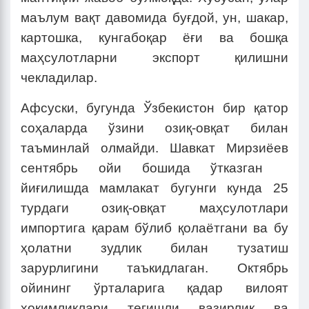
маълум вақт давомида буғдой, ун, шакар,
картошка, кунгабоқар ёғи ва бошқа
маҳсулотларни экспорт қилишни
чекладилар.
Афсуски, бугунда Ўзбекистон бир қатор
соҳаларда ўзини озиқ-овқат билан
таъминлай олмайди. Шавкат Мирзиёев
сентябрь ойи бошида ўтказган
йиғилишда мамлакат бугунги кунда 25
турдаги озиқ-овқат маҳсулотлари
импортига қарам бўлиб қолаётгани ва бу
ҳолатни зудлик билан тузатиш
зарурлигини таъкидлаган. Октябрь
ойининг ўрталарига қадар вилоят
ҳокимликлари тегишли вазирлик ва