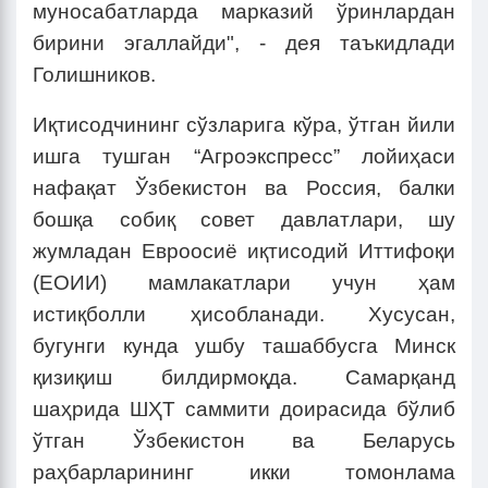
муносабатларда марказий ўринлардан
бирини эгаллайди", - дея таъкидлади
Голишников.
Иқтисодчининг сўзларига кўра, ўтган йили
ишга тушган “Агроэкспресс” лойиҳаси
нафақат Ўзбекистон ва Россия, балки
бошқа собиқ совет давлатлари, шу
жумладан Евроосиё иқтисодий Иттифоқи
(ЕОИИ) мамлакатлари учун ҳам
истиқболли ҳисобланади. Хусусан,
бугунги кунда ушбу ташаббусга Минск
қизиқиш билдирмоқда. Самарқанд
шаҳрида ШҲТ саммити доирасида бўлиб
ўтган Ўзбекистон ва Беларусь
раҳбарларининг икки томонлама