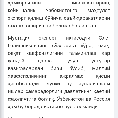
ҳамкорлигини ривожлантириш,
кейинчалик Ўзбекистонга маҳсулот
экспорт қилиш бўйича саъй-ҳаракатларни
амалга оширишни белгилаб олишган.
Мустақил эксперт, иқтисодчи Олег
Голишниковнинг сўзларига кўра, озиқ-
овқат хавфсизлигини таъминлаш ҳар
қандай давлат учун устувор
вазифалардан бири бўлиб, миллий
хавфсизликнинг ажралмас қисми
ҳисобланади, чунки бу йўналишдаги
ишлар самарадорлиги давлатнинг ҳаётий
фаолиятига боғлиқ. Ўзбекистон ва Россия
ҳам бу борада истисно бўла олмайди.