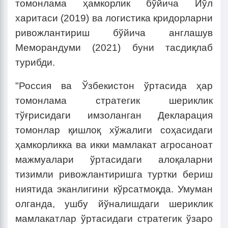
томонлама ҳамкорлик бўйича Йўл
харитаси (2019) ва логистика кридорларни
ривожлантириш бўйича англашув
Меморандуми (2021) буни тасдиқлаб
турибди.
"Россия ва Ўзбекистон ўртасида ҳар
томонлама стратегик шериклик
тўғрисидаги имзоланган Декларация
томонлар қишлоқ хўжалиги соҳасидаги
ҳамкорликка ва икки мамлакат агросаноат
мажмуалари ўртасидаги алоқаларни
тизимли ривожлантиришга туртки бериш
ниятида эканлигини кўрсатмоқда. Умуман
олганда, ушбу йўналишдаги шериклик
мамлакатлар ўртасидаги стратегик ўзаро