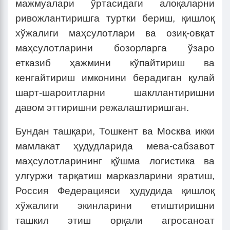
мажмуалари ўртасидаги алоқаларни
ривожлантиришга туртки бериш, қишлоқ
хўжалиги маҳсулотлари ва озиқ-овқат
маҳсулотларини бозорларга ўзаро
етказиб ҳажмини кўпайтириш ва
кенгайтириш имконини берадиган қулай
шарт-шароитларни шакллантиришни
давом эттиришни режалаштиришган.
Бундан ташқари, Тошкент ва Москва икки
мамлакат ҳудудларида мева-сабзавот
маҳсулотларининг қўшма логистика ва
улгуржи тарқатиш марказларини яратиш,
Россия Федерацияси ҳудудида қишлоқ
хўжалиги экинларини етиштиришни
ташкил этиш орқали агросаноат