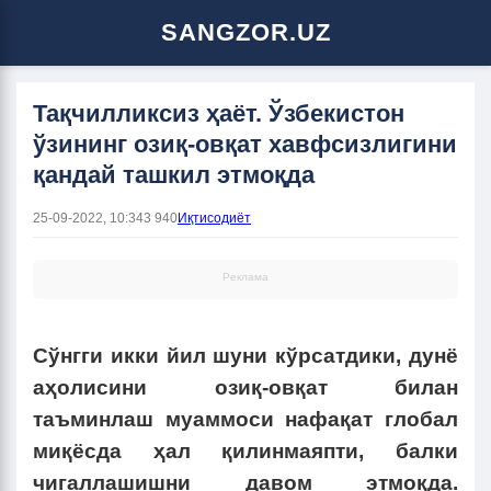
SANGZOR.UZ
Тақчилликсиз ҳаёт. Ўзбекистон
ўзининг озиқ-овқат хавфсизлигини
қандай ташкил этмоқда
25-09-2022, 10:34
3 940
Иқтисодиёт
Реклама
Сўнгги икки йил шуни кўрсатдики, дунё
аҳолисини озиқ-овқат билан
таъминлаш муаммоси нафақат глобал
миқёсда ҳал қилинмаяпти, балки
чигаллашишни давом этмоқда.