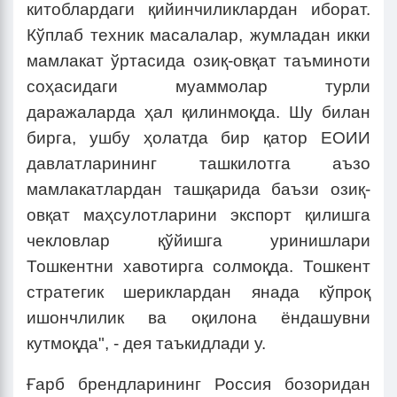
китоблардаги қийинчиликлардан иборат.
Кўплаб техник масалалар, жумладан икки
мамлакат ўртасида озиқ-овқат таъминоти
соҳасидаги муаммолар турли
даражаларда ҳал қилинмоқда. Шу билан
бирга, ушбу ҳолатда бир қатор ЕОИИ
давлатларининг ташкилотга аъзо
мамлакатлардан ташқарида баъзи озиқ-
овқат маҳсулотларини экспорт қилишга
чекловлар қўйишга уринишлари
Тошкентни хавотирга солмоқда. Тошкент
стратегик шериклардан янада кўпроқ
ишончлилик ва оқилона ёндашувни
кутмоқда", - дея таъкидлади у.
Ғарб брендларининг Россия бозоридан