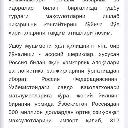
идоралар билан биргаликда ушбу
турдаги маҳсулотларни ишлаб
чиқаришни кенгайтириш бўйича йўл
хариталарини тақдим этишлари лозим.
Ушбу муаммони ҳал қилишнинг яна бир
йўналиши - асосий шериклар, хусусан
Россия билан яқин ҳамкорлик алоқалари
ва логистика занжирларини ўрнатишдан
иборат. Россия Федерациясининг
Ўзбекистондаги савдо ваколатхонаси
маълумотларига кўра, жорий йилнинг
биринчи ярмида Ўзбекистон Россиядан
500 миллион доллардан ортиқ озиқ-овқат
маҳсулотларини импорт қилиб, 312