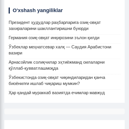
O'xshash yangiliklar
Президент ҳудудлар раҳбарларига озиқ-овқат
захираларини шакллантиришни буюрди
Германия озиқ-овқат инқирозини эълон қилди
Ўзбеклар меҳнатсевар халқ — Саудия Арабистони
вазири
Арнасойлик солиқчилар эҳтиёжманд оилаларни
қўллаб-қувватлашмоқда
Ўзбекистонда озиқ-овқат чиқиндиларидан қанча
биоёнилғи ишлаб чиқариш мумкин?
Ҳар қандай мураккаб вазиятда ечимлар мавжуд