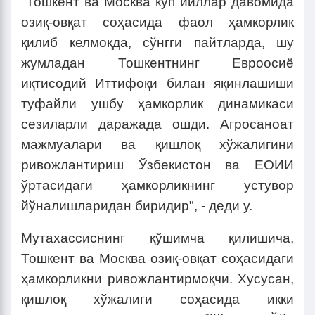
"Тошкент ва Москва кўп йиллар давомида
озиқ-овқат соҳасида фаол ҳамкорлик
қилиб келмоқда, сўнгги пайтларда, шу
жумладан Тошкентнинг Евроосиё
иқтисодий Иттифоқи билан яқинлашиши
туфайли ушбу ҳамкорлик динамикаси
сезиларли даражада ошди. Агросаноат
мажмуалари ва қишлоқ хўжалигини
ривожлантириш Ўзбекистон ва ЕОИИ
ўртасидаги ҳамкорликнинг устувор
йўналишларидан биридир", - деди у.
Мутахассиснинг қўшимча қилишича,
Тошкент ва Москва озиқ-овқат соҳасидаги
ҳамкорликни ривожлантирмоқчи. Хусусан,
қишлоқ хўжалиги соҳасида икки