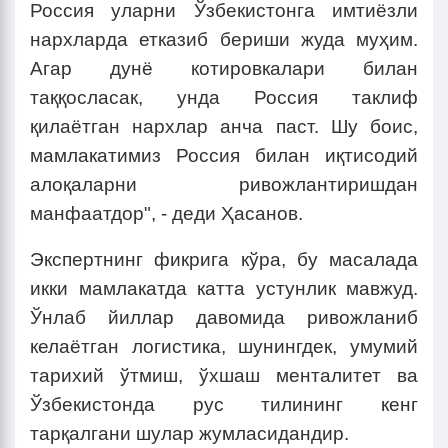
Россия уларни Ўзбекистонга имтиёзли
нархларда етказиб бериши жуда муҳим.
Агар дунё котировкалари билан
таққосласак, унда Россия таклиф
қилаётган нархлар анча паст. Шу боис,
мамлакатимиз Россия билан иқтисодий
алоқаларни ривожлантиришдан
манфаатдор", - деди Ҳасанов.
Экспертнинг фикрига кўра, бу масалада
икки мамлакатда катта устунлик мавжуд.
Ўнлаб йиллар давомида ривожланиб
келаётган логистика, шунингдек, умумий
тарихий ўтмиш, ўхшаш менталитет ва
Ўзбекистонда рус тилининг кенг
тарқалгани шулар жумласидандир.