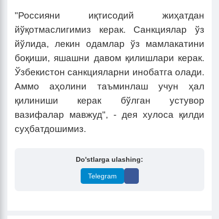
"Россияни иқтисодий жиҳатдан
йўқотмаслигимиз керак. Санкциялар ўз
йўлида, лекин одамлар ўз мамлакатини
боқиши, яшашни давом қилишлари керак.
Ўзбекистон санкцияларни инобатга олади.
Аммо аҳолини таъминлаш учун ҳал
қилиниши керак бўлган устувор
вазифалар мавжуд", - дея хулоса қилди
суҳбатдошимиз.
Do'stlarga ulashing:
Telegram