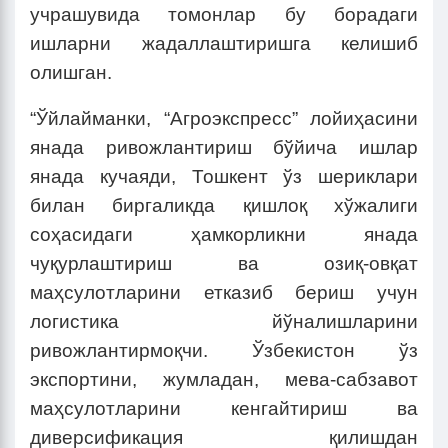
учрашувида томонлар бу борадаги
ишларни жадаллаштиришга келишиб
олишган.
“Ўйлайманки, “Агроэкспресс” лойиҳасини
янада ривожлантириш бўйича ишлар
янада кучаяди, Тошкент ўз шериклари
билан биргаликда қишлоқ хўжалиги
соҳасидаги ҳамкорликни янада
чуқурлаштириш ва озиқ-овқат
маҳсулотларини етказиб бериш учун
логистика йўналишларини
ривожлантирмоқчи. Ўзбекистон ўз
экспортини, жумладан, мева-сабзавот
маҳсулотларини кенгайтириш ва
диверсификация қилишдан