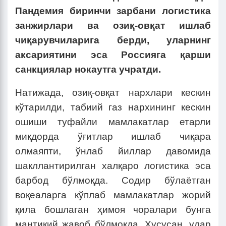
Пандемия биринчи зарбани логистика
занжирлари ва озиқ-овқат ишлаб
чиқарувчиларига берди, уларнинг
аксариятини эса Россияга қарши
санкциялар нокаутга учратди.
Натижада, озиқ-овқат нархлари кескин
кўтарилди, табиий газ нархининг кескин
ошиши туфайли мамлакатлар етарли
миқдорда ўғитлар ишлаб чиқара
олмаяпти, ўнлаб йиллар давомида
шакллантирилган халқаро логистика эса
барбод бўлмоқда. Содир бўлаётган
воқеаларга кўплаб мамлакатлар жорий
қила бошлаган ҳимоя чоралари бунга
мантиқий жавоб бўлмоқда. Хусусан, улар