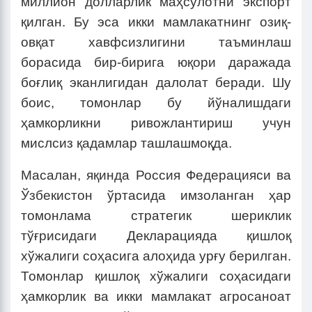
миллион долларлик маҳсулотни экспорт
қилган. Бу эса икки мамлакатнинг озиқ-
овқат хавфсизлигини таъминлаш
борасида бир-бирига юқори даражада
боғлиқ эканлигидан далолат беради. Шу
боис, томонлар бу йўналишдаги
ҳамкорликни ривожлантириш учун
мислсиз қадамлар ташлашмоқда.
Масалан, яқинда Россия Федерацияси ва
Ўзбекистон ўртасида имзоланган ҳар
томонлама стратегик шериклик
тўғрисидаги Декларацияда қишлоқ
хўжалиги соҳасига алоҳида урғу берилган.
Томонлар қишлоқ хўжалиги соҳасидаги
ҳамкорлик ва икки мамлакат агросаноат