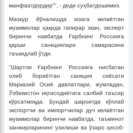
манфаатдордир”", - деди суҳбатдошимиз.
Мазкур йўналишда юзага келаётган
муаммолар ҳақида гапирар экан, эксперт
биринчи навбатда Ғарбнинг Россияга
қарши санкциялари самарасини
таъкидлаб ўтди.
"Шартли Ғарбнинг Россияга нисбатан
олиб бораётган санкция сиёсати
Марказий Осиё давлатлари, жумладан,
Ўзбекистон иқтисодиётига салбий таъсир
кўрсатмоқда. Бундай шароитда кўплаб
экспортчи ва импортчилар дуч келаётган
муаммолар биринчи навбатда, таъминот
занжирларининг узилиши ва ўзаро ҳисоб-