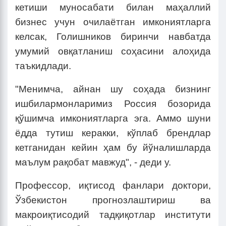
кетиши муносабати билан маҳаллий
бизнес учун очилаётган имкониятларга
келсак, Голишников биринчи навбатда
умумий овқатланиш соҳасини алоҳида
таъкидлади.
"Менимча, айнан шу соҳада бизнинг
ишбилармонларимиз Россия бозорида
қўшимча имкониятларга эга. Аммо шуни
ёдда тутиш керакки, кўплаб брендлар
кетганидан кейин ҳам бу йўналишларда
маълум рақобат мавжуд", - деди у.
Профессор, иқтисод фанлари доктори,
Ўзбекистон прогнозлаштириш ва
макроиқтисодий тадқиқотлар институти