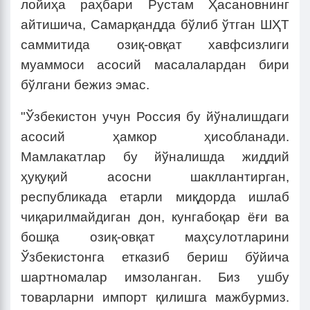
лойиҳа раҳбари Рустам Ҳасановнинг
айтишича, Самарқандда бўлиб ўтган ШҲТ
саммитида озиқ-овқат хавфсизлиги
муаммоси асосий масалалардан бири
бўлгани бежиз эмас.
"Ўзбекистон учун Россия бу йўналишдаги
асосий ҳамкор ҳисобланади.
Мамлакатлар бу йўналишда жиддий
ҳуқуқий асосни шакллантирган,
республикада етарли миқдорда ишлаб
чиқарилмайдиган дон, кунгабоқар ёғи ва
бошқа озиқ-овқат маҳсулотларини
Ўзбекистонга етказиб бериш бўйича
шартномалар имзоланган. Биз ушбу
товарларни импорт қилишга мажбурмиз.