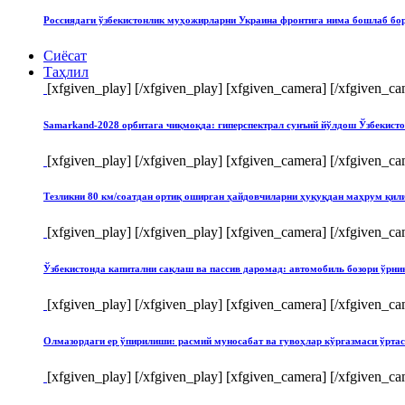
Россиядаги ўзбекистонлик муҳожирларни Украина фронтига нима бошлаб бо
Сиёсат
Таҳлил
[xfgiven_play]
[/xfgiven_play] [xfgiven_camera]
[/xfgiven_ca
Samarkand-2028 орбитага чиқмоқда: гиперспектрал сунъий йўлдош Ўзбекист
[xfgiven_play]
[/xfgiven_play] [xfgiven_camera]
[/xfgiven_ca
Тезликни 80 км/соатдан ортиқ оширган ҳайдовчиларни ҳуқуқдан маҳрум қи
[xfgiven_play]
[/xfgiven_play] [xfgiven_camera]
[/xfgiven_ca
Ўзбекистонда капитални сақлаш ва пассив даромад: автомобиль бозори ўрн
[xfgiven_play]
[/xfgiven_play] [xfgiven_camera]
[/xfgiven_ca
Олмазордаги ер ўпирилиши: расмий муносабат ва гувоҳлар кўргазмаси ўрта
[xfgiven_play]
[/xfgiven_play] [xfgiven_camera]
[/xfgiven_ca