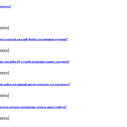
рмоқда?
mera]
онга қандай амалий фойда келтириши мумкин?
mera]
лиш таклифи йўл хавфсизлигини ошира оладими?
mera]
ини қайси молиявий инструментлар эгалламоқда?
mera]
сидаги қарама-қаршилик ортида нима ётибди?
mera]