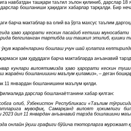
рига навбатдан ташқари таътил эълон қилиниб, дарслар 1
 дарслар бошланиши ҳақидаги хабарлар тарқалди. Бир неч
аги барча мактаблар ва олий ва ўрта махсус таълим дарго
игида ҳаво ҳарорати кескин пасайиб кетиши муносабати
рида белгиланган тартибда иш ташкил этилиб, қишки т
 ўқув жараёнларини бошлаш учун шай ҳолатга келтирилд
шқармаси ҳам ҳудуддаги барча мактабларда анъанавий тар
январ кунлари вилоятимизда ҳаво ҳарорати кескин туши
иш жараёни бошланишини маълум қиламиз
», – деган бошқа
ак 11 январдан бошланишини маълум қилди.
филиалида дарслар бошланаётганини хабар қилган:
обга олиб, Ўзбекистон Республикаси «Таълим тўғрисида
латларига мувофиқ, Самарқанд вилоят ҳокимлиги би
2023 йил 11 январдан анъанавий тарзда бошлашини маъл
зда онлайн ўқиш графиги бўйича тюторларга мурожаат 