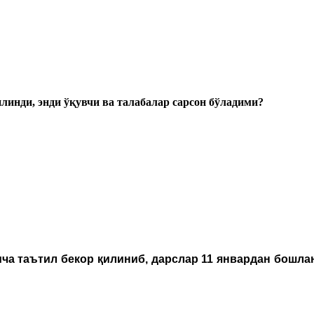
инди, энди ўқувчи ва талабалар сарсон бўладими?
ча таътил бекор қилиниб, дарслар 11 январдан бошла