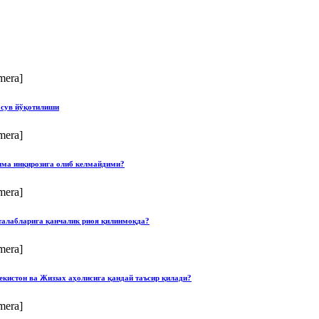
mera]
 сув йўқотилиши
mera]
илма инқирозига олиб келмайдими?
mera]
талабларига қанчалик риоя қилинмоқда?
mera]
екистон ва Жиззах аҳолисига қандай таъсир қилади?
mera]