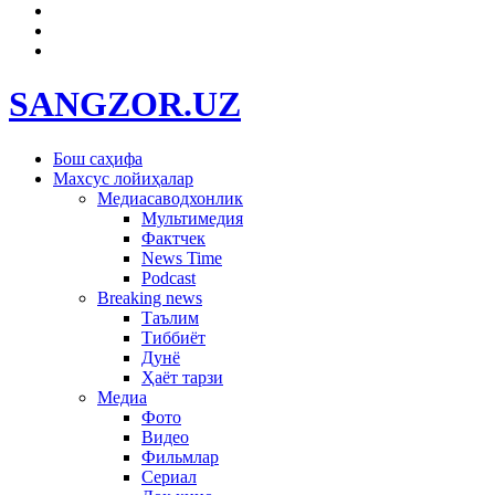
SANGZOR.UZ
Бош саҳифа
Махсус лойиҳалар
Медиасаводхонлик
Мультимедия
Фактчек
News Time
Podcast
Breaking news
Таълим
Тиббиёт
Дунё
Ҳаёт тарзи
Медиа
Фото
Видео
Фильмлар
Сериал