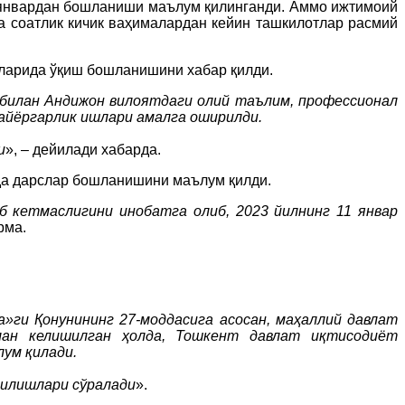
8 январдан бошланиши маълум қилинганди. Аммо ижтимоий
а соатлик кичик ваҳималардан кейин ташкилотлар расмий
ҳларида ўқиш бошланишини хабар қилди.
 билан Андижон вилоятдаги олий таълим, профессионал
айёргарлик ишлари амалга оширилди.
и
», – дейилади хабарда.
зда дарслар бошланишини маълум қилди.
б кетмаслигини инобатга олиб, 2023 йилнинг 11 январ
рма.
»ги Қонунининг 27-моддасига асосан, маҳаллий давлат
лан келишилган ҳолда, Тошкент давлат иқтисодиёт
ум қилади.
қилишлари сўралади
».