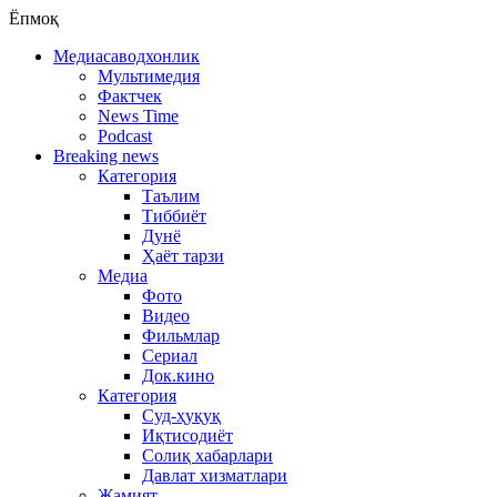
Ёпмоқ
Медиасаводхонлик
Мультимедия
Фактчек
News Time
Podcast
Breaking news
Категория
Таълим
Тиббиёт
Дунё
Ҳаёт тарзи
Медиа
Фото
Видео
Фильмлар
Сериал
Док.кино
Категория
Суд-ҳуқуқ
Иқтисодиёт
Солиқ хабарлари
Давлат хизматлари
Жамият