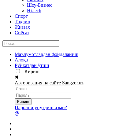
Шоу-Бизнес
Hi-tech
Спорт
Таҳлил
Жиззах
Сиёсат
Маълумотлардан фойдаланиш
Алоқа
Рўйхатдан ўтиш
Кириш
✖
Авторизация на сайте Sangzor.uz
Паролни унутдингизми?
@