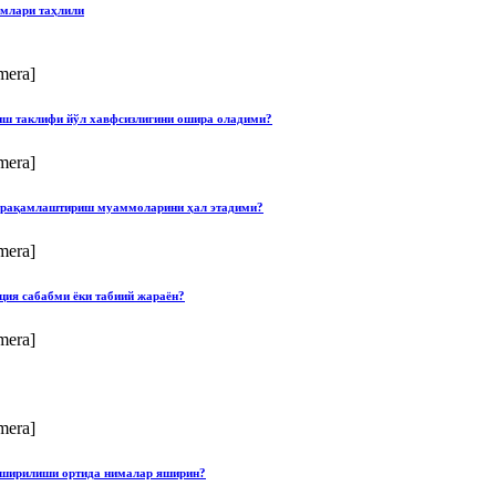
имлари таҳлили
mera]
лиш таклифи йўл хавфсизлигини ошира оладими?
mera]
ши рақамлаштириш муаммоларини ҳал этадими?
mera]
ция сабабми ёки табиий жараён?
mera]
mera]
опширилиши ортида нималар яширин?