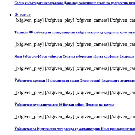
Солиқ сиёсатидаги ислоҳотлар: Даромад солиғининг ягона ва прогрессив тиз
Жамият
[xfgiven_play]
[/xfgiven_play] [xfgiven_camera]
[/xfgiven_ca
Тезликни 80 км/соатдан ортиқ оширган ҳайдовчиларни ҳуқуқдан маҳрум қи
[xfgiven_play]
[/xfgiven_play] [xfgiven_camera]
[/xfgiven_ca
Янги ўзбек алифбоси лойиҳаси Сенатга юборилди: тўртта ҳарфнинг ўзгари
[xfgiven_play]
[/xfgiven_play] [xfgiven_camera]
[/xfgiven_ca
Ўзбекистон аҳолиси 39 миллиондан ошди: Этник таркиб ўзгаришига ассимиля
[xfgiven_play]
[/xfgiven_play] [xfgiven_camera]
[/xfgiven_ca
Ўзбекистон журналистикаси 10 йилдан кейин: Прогноз ва таҳлил
[xfgiven_play]
[/xfgiven_play] [xfgiven_camera]
[/xfgiven_ca
Ўзбекистон ва Қирғизистон чегарасида ер алмашинуви: Икки қишлоқнинг т