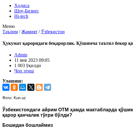
Ҳодиса
Шоу-Бизнес
Hi-tech
Меню
Таълим
/
Жамият
/
Ўзбекистон
Ҳукумат қароридаги беқарорлик. Қўшимча таътил бекор қил
Admin
11 янв 2023 09:05
1 003 ўқилди
Чоп этиш
Улашиш:
Фото: Kun.uz
Ўзбекистондаги айрим ОТМ ҳамда мактабларда қўшим
қарор қанчалик тўғри бўлди?
Бошидан бошлаймиз