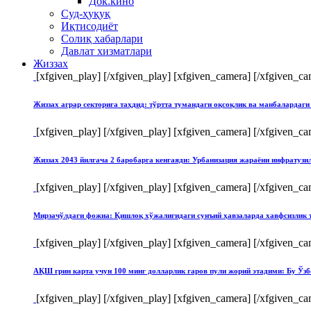
Док.кино
Суд-ҳуқуқ
Иқтисодиёт
Солиқ хабарлари
Давлат хизматлари
Жиззах
[xfgiven_play]
[/xfgiven_play] [xfgiven_camera]
[/xfgiven_ca
Жиззах аграр секторига таҳдид: тўртта тумандаги оқсоқлик ва манбалардаги
[xfgiven_play]
[/xfgiven_play] [xfgiven_camera]
[/xfgiven_ca
Жиззах 2043 йилгача 2 баробарга кенгаяди: Урбанизация жараёни инфратуз
[xfgiven_play]
[/xfgiven_play] [xfgiven_camera]
[/xfgiven_ca
Мирзачўлдаги фожиа: Қишлоқ хўжалигидаги сунъий ҳавзаларда хавфсизлик 
[xfgiven_play]
[/xfgiven_play] [xfgiven_camera]
[/xfgiven_ca
АҚШ грин карта учун 100 минг долларлик гаров пули жорий этадими: Бу Ўзб
[xfgiven_play]
[/xfgiven_play] [xfgiven_camera]
[/xfgiven_ca