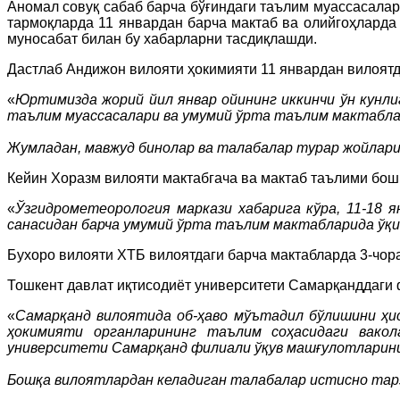
Аномал совуқ сабаб барча бўғиндаги таълим муассасала
тармоқларда 11 январдан барча мактаб ва олийгоҳларда
муносабат билан бу хабарларни тасдиқлашди.
Дастлаб Андижон вилояти ҳокимияти 11 январдан вилоятд
«
Юртимизда жорий йил январ ойининг иккинчи ўн кунл
таълим муассасалари ва умумий ўрта таълим мактабла
Жумладан, мавжуд бинолар ва талабалар турар жойлари
Кейин Хоразм вилояти мактабгача ва мактаб таълими бо
«
Ўзгидрометеорология маркази хабарига кўра, 11-18 
санасидан барча умумий ўрта таълим мактабларида ўқ
Бухоро вилояти ХТБ вилоятдаги барча мактабларда 3-чор
Тошкент давлат иқтисодиёт университети Самарқанддаги 
«
Самарқанд вилоятида об-ҳаво мўътадил бўлишини ҳис
ҳокимияти органларининг таълим соҳасидаги вако
университети Самарқанд филиали ўқув машғулотларини 
Бошқа вилоятлардан келадиган талабалар истисно тар